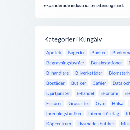
expanderade industriorten Stenungsund.
Kategorier i Kungälv
Apotek
Bagerier
Banker
Bankoma
Begravningsbyråer
Bensinstationer
Bilhandlare
Bilverkstäder
Blomsterh
Bostäder
Butiker
Caféer
Data och
Djurtjänster
E-handel
Ekonomi
El
Frisörer
Grossister
Gym
Hälsa
Inredningsbutiker
Internetföretag
K
Köpcentrum
Livsmedelsbutiker
Mus