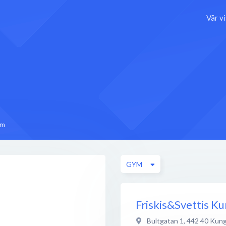
Vår v
ym
GYM
Friskis&Svettis Ku
Bultgatan 1
,
442 40
Kung