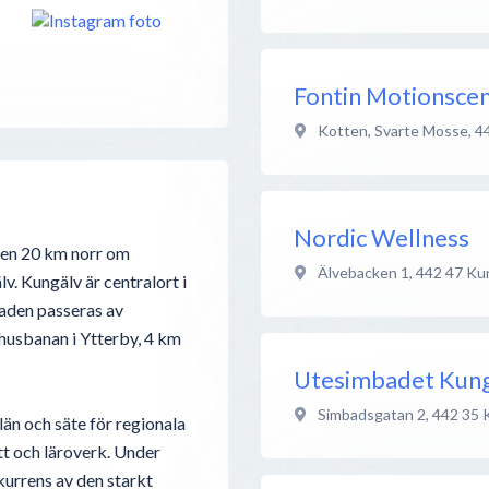
Fontin Motionscen
Kotten, Svarte Mosse
,
4
Nordic Wellness
ägen 20 km norr om
Älvebacken 1
,
442 47
Ku
v. Kungälv är centralort i
aden passeras av
husbanan i Ytterby, 4 km
Utesimbadet Kung
Simbadsgatan 2
,
442 35
län och säte för regionala
tt och läroverk. Under
kurrens av den starkt