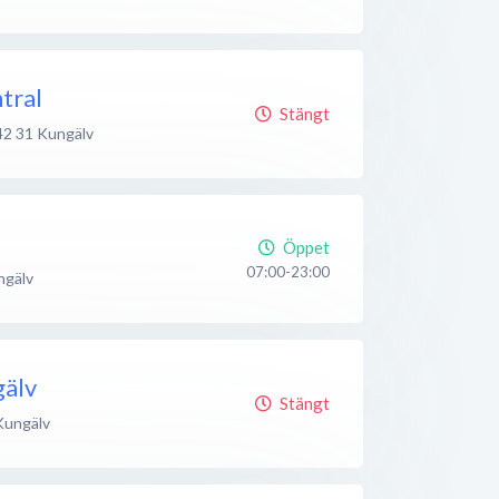
tral
Stängt
42 31
Kungälv
Öppet
07:00-23:00
ngälv
älv
Stängt
Kungälv