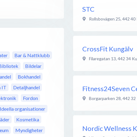
STC
Rollsbovägen 25
,
442 40
CrossFit Kungälv
ter
Bar & Nattklubb
Filaregatan 13
,
442 34
Ku
Bibliotek
Bildelar
andel
Bokhandel
Fitness24Seven 
 IT
Detaljhandel
ektronik
Fordon
Borgarparken 28
,
442 32
Ideella organisationer
läder
Kosmetika
Nordic Wellness 
eum
Myndigheter