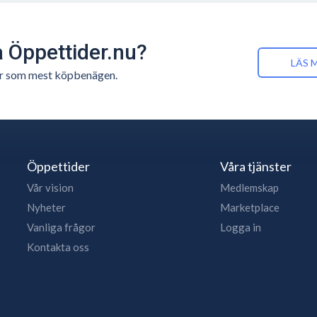
å Öppettider.nu?
LÄS 
n är som mest köpbenägen.
Öppettider
Våra tjänster
Vår vision
Medlemskap
Nyheter
Marketplace
Vanliga frågor
Logga in
Kontakta oss