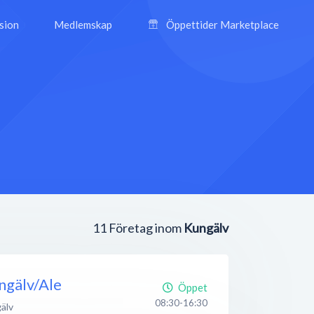
ision
Medlemskap
Öppettider Marketplace
11
Företag inom
Kungälv
ngälv/Ale
Öppet
08:30-16:30
älv