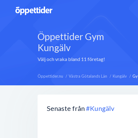
Öppettider Gym
Kungälv
Välj och vraka bland 11 företag!
Öppettider.nu
Västra Götalands Län
Kungälv
G
Senaste från
#Kungälv