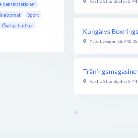
Västra Strandgatan 2
,
44
bensinstationer
Snabbmat
Sport
Övriga butiker
Kungälvs Boxning
Ytterbyvägen 18
,
442 35
Träningsmagasinet
Västra Strandgatan 2
,
44