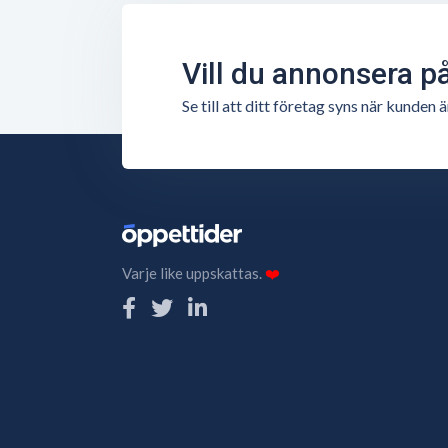
Vill du annonsera p
Se till att ditt företag syns när kunde
Varje like uppskattas.
❤️