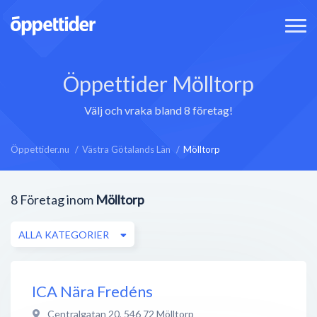
Öppettider Mölltorp
Välj och vraka bland 8 företag!
Öppettider.nu
Västra Götalands Län
Mölltorp
8
Företag inom
Mölltorp
ALLA KATEGORIER
ICA Nära Fredéns
Centralgatan 20
,
546 72
Mölltorp