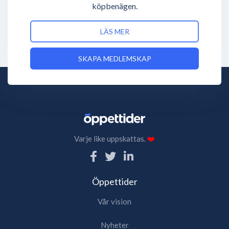
köpbenägen.
LÄS MER
SKAPA MEDLEMSKAP
Varje like uppskattas.
❤️
Öppettider
Vår vision
Nyheter