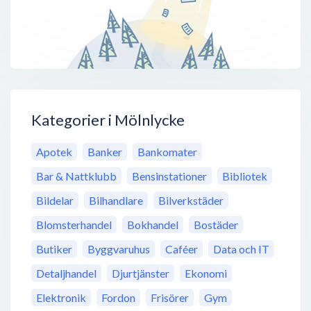
Kategorier i Mölnlycke
Apotek
Banker
Bankomater
Bar & Nattklubb
Bensinstationer
Bibliotek
Bildelar
Bilhandlare
Bilverkstäder
Blomsterhandel
Bokhandel
Bostäder
Butiker
Byggvaruhus
Caféer
Data och IT
Detaljhandel
Djurtjänster
Ekonomi
Elektronik
Fordon
Frisörer
Gym