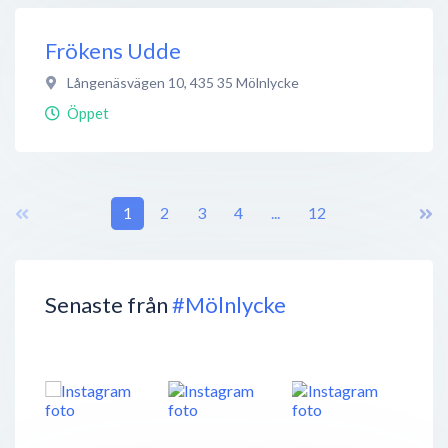
Frökens Udde
Långenäsvägen 10
,
435 35
Mölnlycke
Öppet
1
2
3
4
...
12
Senaste från
#Mölnlycke