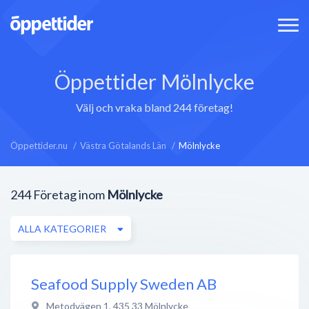
Öppettider Mölnlycke
Välj och vraka bland 244 företag!
Öppettider.nu
Västra Götalands Län
Mölnlycke
244
Företag inom
Mölnlycke
ALLA KATEGORIER
Seafood Supply Sweden AB
Metodvägen 1
,
435 33
Mölnlycke