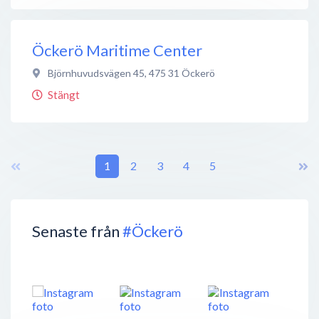
Öckerö Maritime Center
Björnhuvudsvägen 45
,
475 31
Öckerö
Stängt
1
2
3
4
5
Senaste från
#Öckerö