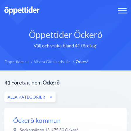
Öppettider Öckerö
Välj och vraka bland 41 företag!
Öppettider.nu
Västra Götalands Län
Öckerö
41
Företag inom
Öckerö
ALLA KATEGORIER
Öckerö kommun
Sockenvägen 13
,
475 80
Öckerö