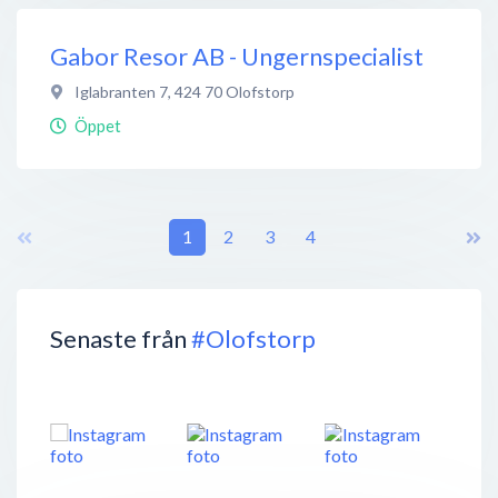
Gabor Resor AB - Ungernspecialist
Iglabranten 7
,
424 70
Olofstorp
Öppet
1
2
3
4
Senaste från
#Olofstorp