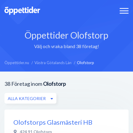
Öppettider Olofstorp
Välj och vraka bland 38 företag!
Öppettider.nu
Västra Götalands Län
Olofstorp
38
Företag inom
Olofstorp
ALLA KATEGORIER
Olofstorps Glasmästeri HB
424 91
Olofstorp