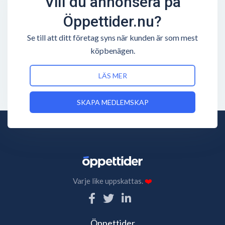
Vill du annonsera på
Öppettider.nu?
Se till att ditt företag syns när kunden är som mest
köpbenägen.
LÄS MER
SKAPA MEDLEMSKAP
Varje like uppskattas.
❤️
Öppettider