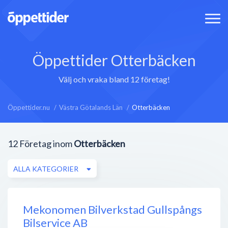
Öppettider Otterbäcken
Välj och vraka bland 12 företag!
Öppettider.nu
Västra Götalands Län
Otterbäcken
12
Företag inom
Otterbäcken
ALLA KATEGORIER
Mekonomen Bilverkstad Gullspångs
Bilservice AB