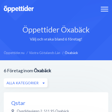
Öppettider Öxabäck
Välj och vraka bland 6 företag!
Öppettider.nu
Västra Götalands Län
Öxabäck
6
Företag inom
Öxabäck
ALLA KATEGORIER
Qstar
Överlidavägen 2
,
511 95
Öxabäck