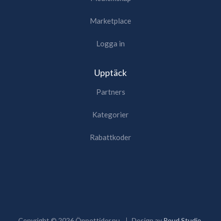
Marketplace
Logga in
Upptäck
Partners
Kategorier
Rabattkoder
Copyright ©
2026
Öppettider.nu
Design av
Roud Studio