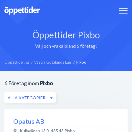
Öppettider Pixbo
Välj och vraka bland 6 företag!
Öppettider.nu
Västra Götalands Län
Pixbo
6
Företag inom
Pixbo
ALLA KATEGORIER
Opatus AB
Kullavägen 18 B
,
435 43
Pixbo