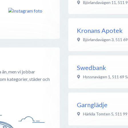
Björlandavägen 11
,
511 9
Kronans Apotek
Björlandavägen 3
,
511 69
Swedbank
a än, men vi jobbar
Hyssnavägen 1
,
511 69
S
 om kategorier, städer och
Garnglädje
Härkila Tomten 5
,
511 99