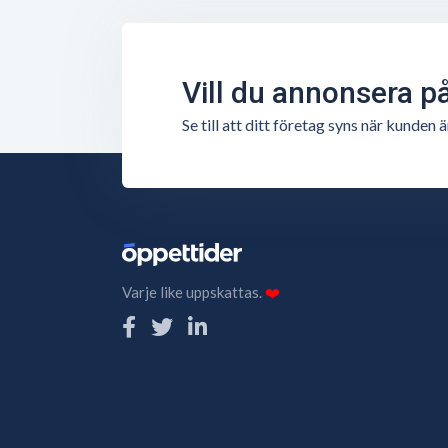
Vill du annonsera p
Se till att ditt företag syns när kunde
Varje like uppskattas.
❤️