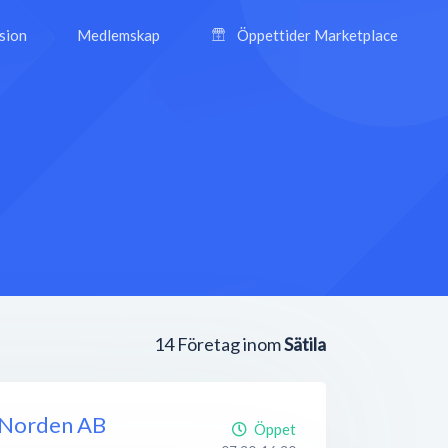
ision
Medlemskap
Öppettider Marketplace
14
Företag inom
Sätila
 Norden AB
Öppet