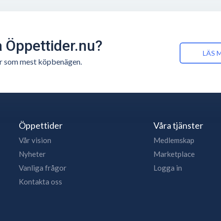
å Öppettider.nu?
LÄS 
n är som mest köpbenägen.
Öppettider
Våra tjänster
Vår vision
Medlemskap
Nyheter
Marketplace
Vanliga frågor
Logga in
Kontakta oss