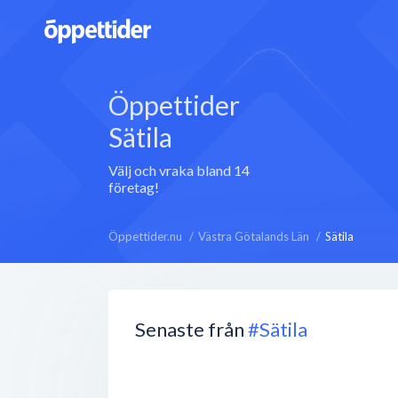
Öppettider
Sätila
Välj och vraka bland 14
företag!
Öppettider.nu
Västra Götalands Län
Sätila
Senaste från
#Sätila