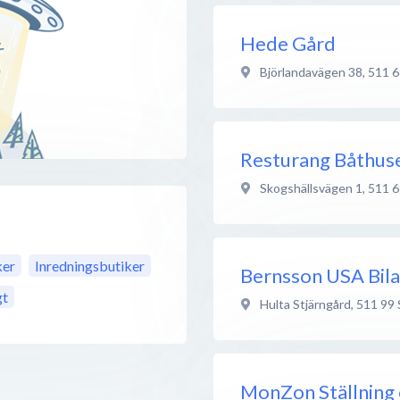
Hede Gård
Björlandavägen 38
,
511 6
Resturang Båthus
Skogshällsvägen 1
,
511 6
ker
Inredningsbutiker
Bernsson USA Bila
gt
Hulta Stjärngård
,
511 99
MonZon Ställning