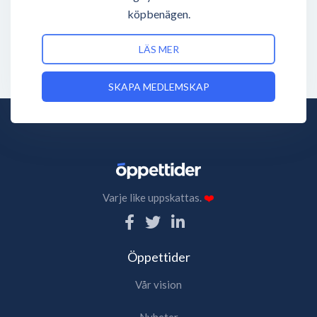
köpbenägen.
LÄS MER
SKAPA MEDLEMSKAP
Varje like uppskattas.
❤️
Öppettider
Vår vision
Nyheter