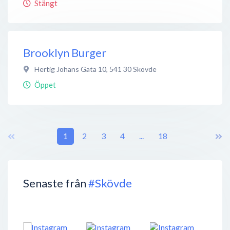
Stängt
Brooklyn Burger
Hertig Johans Gata 10
,
541 30
Skövde
Öppet
1
2
3
4
...
18
Senaste från
#Skövde