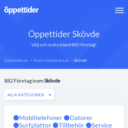
Öppettider Skövde
Välj och vraka bland 882 företag!
Öppettider.nu
Västra Götalands Län
Skövde
882
Företag inom
Skövde
ALLA KATEGORIER
⚫️Mobiltelefoner ⚫️Datorer
⚫️Surfplattor ⚫️Tillbehör ⚫️Service