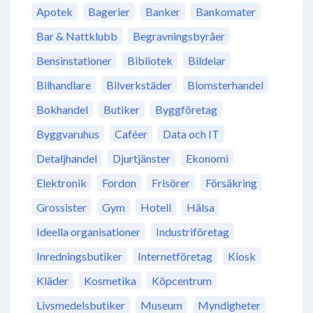
Apotek
Bagerier
Banker
Bankomater
Bar & Nattklubb
Begravningsbyråer
Bensinstationer
Bibliotek
Bildelar
Bilhandlare
Bilverkstäder
Blomsterhandel
Bokhandel
Butiker
Byggföretag
Byggvaruhus
Caféer
Data och IT
Detaljhandel
Djurtjänster
Ekonomi
Elektronik
Fordon
Frisörer
Försäkring
Grossister
Gym
Hotell
Hälsa
Ideella organisationer
Industriföretag
Inredningsbutiker
Internetföretag
Kiosk
Kläder
Kosmetika
Köpcentrum
Livsmedelsbutiker
Museum
Myndigheter