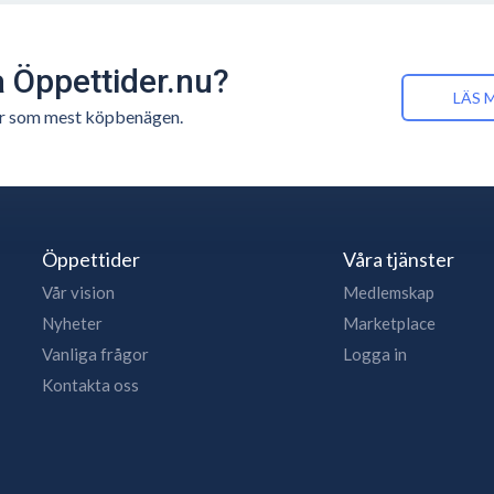
å Öppettider.nu?
LÄS 
n är som mest köpbenägen.
Öppettider
Våra tjänster
Vår vision
Medlemskap
Nyheter
Marketplace
Vanliga frågor
Logga in
Kontakta oss