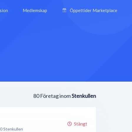
ision
Medlemskap
Öppettider Marketplace
80
Företag inom
Stenkullen
Stängt
60
Stenkullen