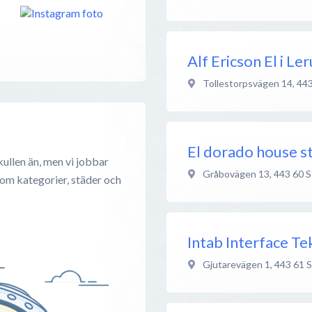
Alf Ericson El i Le
Tollestorpsvägen 14
,
443
El dorado house s
ullen än, men vi jobbar
Gråbovägen 13
,
443 60
S
 om kategorier, städer och
Intab Interface Te
Gjutarevägen 1
,
443 61
S