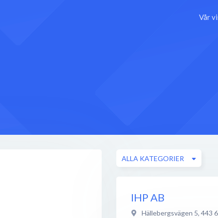
Vår v
ALLA KATEGORIER
IHP AB
Hällebergsvägen 5
,
443 