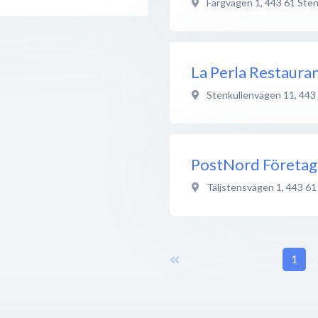
Färgvägen 1
,
443 61
Sten
La Perla Restauran
Stenkullenvägen 11
,
443
PostNord Företag
Täljstensvägen 1
,
443 61
1