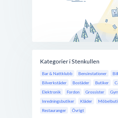
Kategorier i Stenkullen
Bar & Nattklubb
Bensinstationer
Bi
Bilverkstäder
Bostäder
Butiker
C
Elektronik
Fordon
Grossister
Gy
Inredningsbutiker
Kläder
Möbelbuti
Restauranger
Övrigt