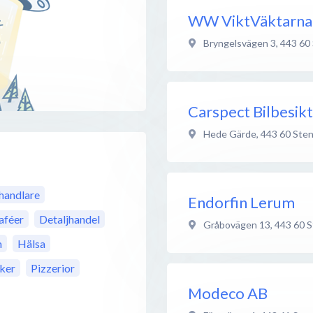
WW ViktVäktarna 
Bryngelsvägen 3
,
443 60
Carspect Bilbesik
Hede Gärde
,
443 60
Sten
lhandlare
Endorfin Lerum
aféer
Detaljhandel
Gråbovägen 13
,
443 60
S
m
Hälsa
ker
Pizzerior
Modeco AB