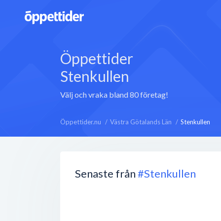
Öppettider
Stenkullen
Välj och vraka bland 80 företag!
Öppettider.nu
Västra Götalands Län
Stenkullen
Senaste från
#Stenkullen