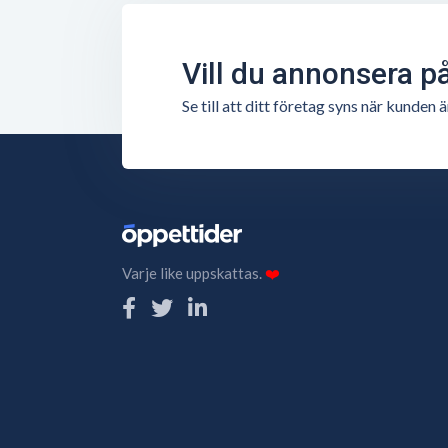
Vill du annonsera p
Se till att ditt företag syns när kunde
Varje like uppskattas.
❤️