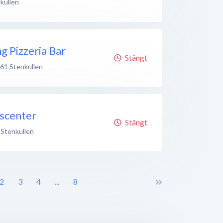
kullen
g Pizzeria Bar
Stängt
 61
Stenkullen
scenter
Stängt
Stenkullen
2
3
4
...
8