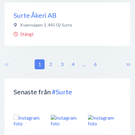
Surte Åkeri AB
Kvarnvägen 3
,
445 02
Surte
Stängt
1
2
3
4
...
6
Senaste från
#Surte