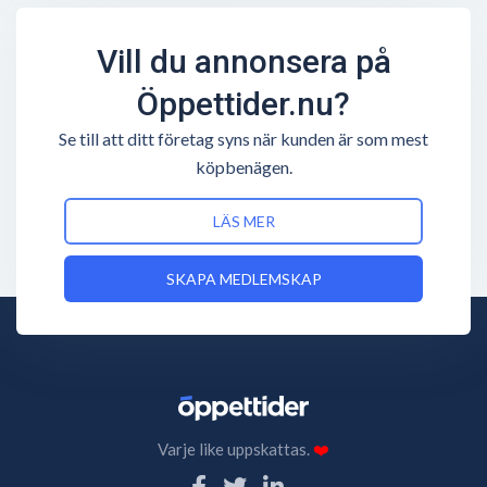
Vill du annonsera på
Öppettider.nu?
Se till att ditt företag syns när kunden är som mest
köpbenägen.
LÄS MER
SKAPA MEDLEMSKAP
Varje like uppskattas.
❤️