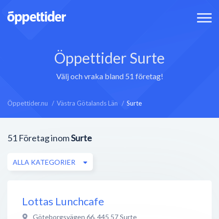
Öppettider Surte
Välj och vraka bland 51 företag!
Öppettider.nu
Västra Götalands Län
Surte
51
Företag inom
Surte
ALLA KATEGORIER
Lottas Lunchcafe
Göteborgsvägen 66
,
445 57
Surte