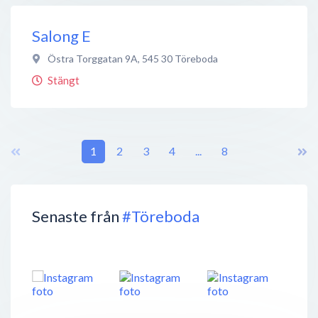
Salong E
Östra Torggatan 9A
,
545 30
Töreboda
Stängt
1
2
3
4
...
8
Senaste från
#Töreboda