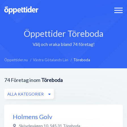
Öppettider Töreboda
Välj och vraka bland 74 företag!
Öppettider.nu
Västra Götalands Län
Töreboda
74
Företag inom
Töreboda
ALLA KATEGORIER
Holmens Golv
Skövdevägen 10
,
545 31
Töreboda