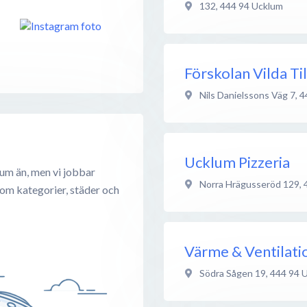
132
,
444 94
Ucklum
Förskolan Vilda Ti
Nils Danielssons Väg 7
,
4
Ucklum Pizzeria
um än, men vi jobbar
Norra Hrägusseröd 129
,
 om kategorier, städer och
Värme & Ventilatio
Södra Sågen 19
,
444 94
U