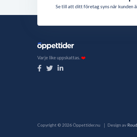
Se till att ditt företag syns när kunde
Varje like uppskattas.
❤️
Copyright ©
2026
Öppettider.nu
Design av
Roud