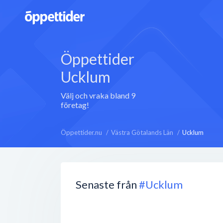
Öppettider
Ucklum
Välj och vraka bland 9
företag!
Öppettider.nu
Västra Götalands Län
Ucklum
Senaste från
#Ucklum