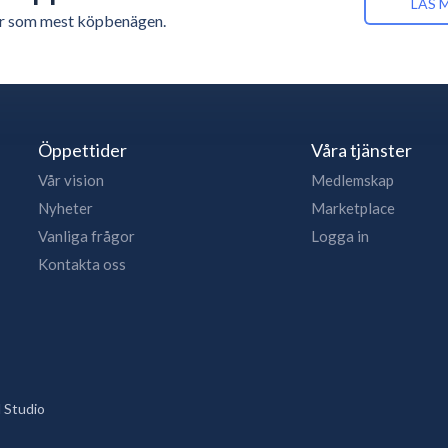
LÄS 
n är som mest köpbenägen.
Öppettider
Våra tjänster
Vår vision
Medlemskap
Nyheter
Marketplace
Vanliga frågor
Logga in
Kontakta oss
 Studio