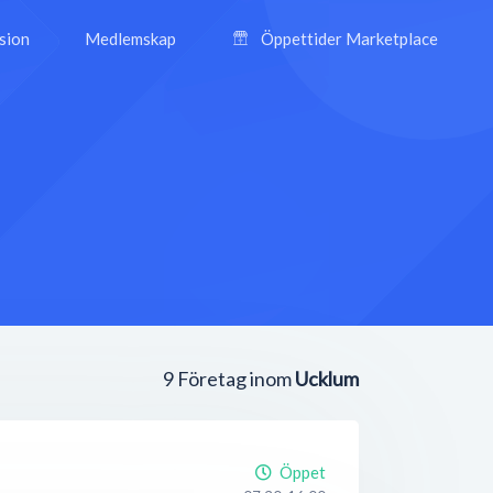
ision
Medlemskap
Öppettider Marketplace
9
Företag inom
Ucklum
Öppet