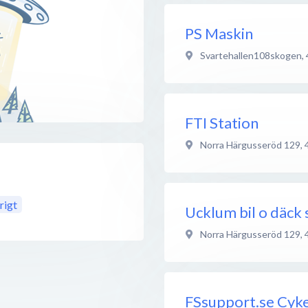
PS Maskin
Svartehallen108skogen
,
FTI Station
Norra Härgusseröd 129
,
rigt
Ucklum bil o däck 
Norra Härgusseröd 129
,
FSsupport.se Cyk