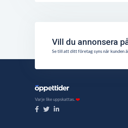
Vill du annonsera p
Se till att ditt företag syns när kunde
Varje like uppskattas.
❤️