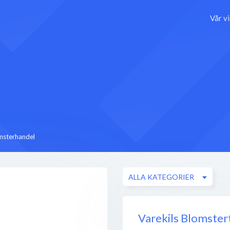
Vår v
msterhandel
ALLA KATEGORIER
Varekils Blomster