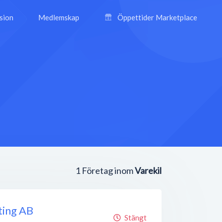
ision
Medlemskap
Öppettider Marketplace
1
Företag inom
Varekil
ting AB
Stängt