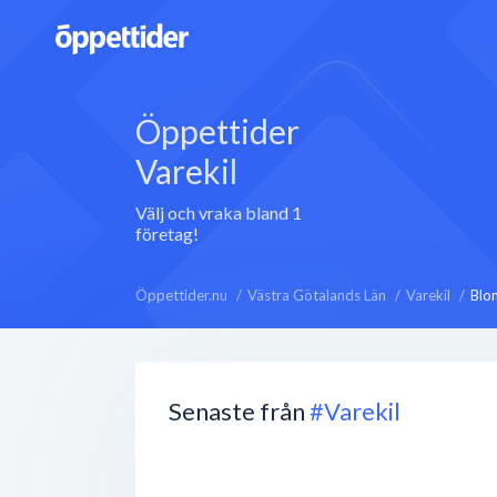
Öppettider
Varekil
Välj och vraka bland 1
företag!
Öppettider.nu
Västra Götalands Län
Varekil
Blo
Senaste från
#Varekil