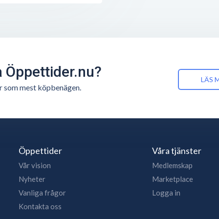
å Öppettider.nu?
LÄS 
n är som mest köpbenägen.
Öppettider
Våra tjänster
Vår vision
Medlemskap
Nyheter
Marketplace
Vanliga frågor
Logga in
Kontakta oss