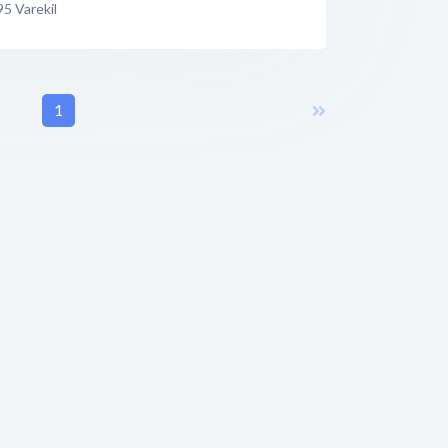
95
Varekil
1