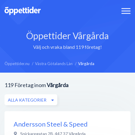
Öppettider Vårgårda
Välj och vraka bland 119 företag!
Öppettider.nu
Västra Götalands Län
Vårgårda
119
Företag inom
Vårgårda
ALLA KATEGORIER
Andersson Steel & Speed
Snickaregatan 2B
,
447 37
Vårgårda