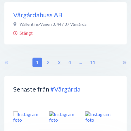
Vårgårdabuss AB
Wallentins-Vägen 3
,
447 37
Vårgårda
Stängt
1
2
3
4
...
11
Senaste från
#Vårgårda