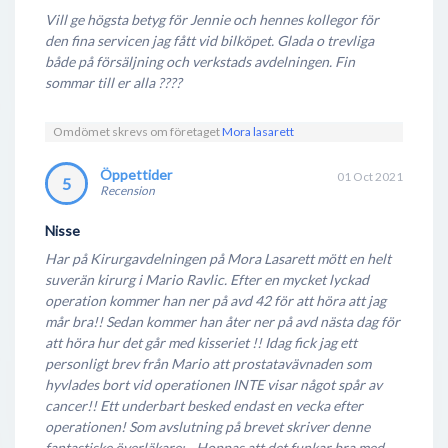
Vill ge högsta betyg för Jennie och hennes kollegor för
den fina servicen jag fått vid bilköpet. Glada o trevliga
både på försäljning och verkstads avdelningen. Fin
sommar till er alla ????
Omdömet skrevs om företaget
Mora lasarett
Öppettider
01 Oct 2021
5
Recension
Nisse
Har på Kirurgavdelningen på Mora Lasarett mött en helt
suverän kirurg i Mario Ravlic. Efter en mycket lyckad
operation kommer han ner på avd 42 för att höra att jag
mår bra!! Sedan kommer han åter ner på avd nästa dag för
att höra hur det går med kisseriet !! Idag fick jag ett
personligt brev från Mario att prostatavävnaden som
hyvlades bort vid operationen INTE visar något spår av
cancer!! Ett underbart besked endast en vecka efter
operationen! Som avslutning på brevet skriver denne
fantastiske överläkare: - Hoppas att det funkar bra med