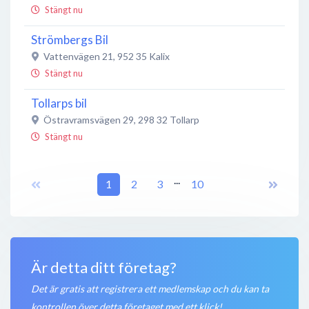
Stängt nu
Strömbergs Bil
Vattenvägen 21
,
952 35
Kalix
Stängt nu
Tollarps bil
Östravramsvägen 29
,
298 32
Tollarp
Stängt nu
Bilmetro Lastbilar
...
Hammargatan 3
1
,
781 71
2
Borlänge
3
10
Stängt nu
Bilcentrumgruppen
Blekingevägen 2
,
291 25
Kristianstad
Är detta ditt företag?
Stängt nu
Det är gratis att registrera ett medlemskap och du kan ta
Be-Ge personbilar AB
kontrollen över detta företaget med ett klick!