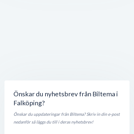
Jem & Fix
Lönnerbladsgatan 12
,
521 40
Falköping
Stängt nu
300 meter
AIS System Sweden AB
Lönnerbladsgatan 10
,
521 40
Falköping
Stängt nu
350 meter
Colorama Falköping
Lönnerbladsgatan 10
,
521 40
Falköping
Stängt nu
350 meter
Önskar du nyhetsbrev från Biltema i
Falköping?
Önskar du uppdateringar från Biltema? Skriv in din e-post
nedanför så läggs du till i deras nyhetsbrev!