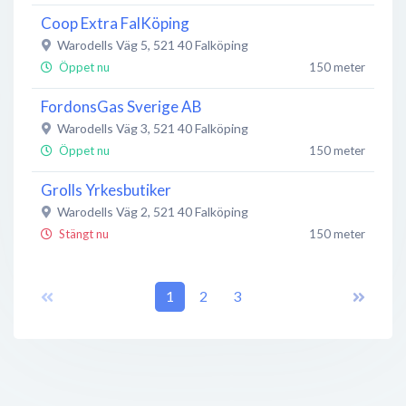
Coop Extra FalKöping
Warodells Väg 5
,
521 40
Falköping
Öppet nu
150 meter
FordonsGas Sverige AB
Warodells Väg 3
,
521 40
Falköping
Öppet nu
150 meter
Grolls Yrkesbutiker
Warodells Väg 2
,
521 40
Falköping
Stängt nu
150 meter
7:52 Biltvätt
Warodells Väg 1
,
521 40
1
Falköping
2
3
Öppet nu
150 meter
ÖoB
Lönnerbladsgatan 12
,
521 40
Falköping
Stängt nu
300 meter