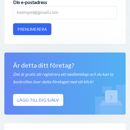
Din e-postadress
PRENUMERERA
Är detta ditt företag?
Det är gratis att registrera ett medlemskap och du kan ta
kontrollen över detta företaget med ett klick!
LÄGG TILL DIG SJÄLV