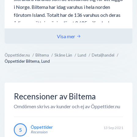
i Norge. Biltema har idag varuhus i hela norden
förutom Island. Totalt har de 136 varuhus och deras
årliga omsättning är i nuläget 2,685 miljarder kronor.
Affärsidén bakom Biltema var från början att sänka
Visa mer
priset på bildelar. Sten insåg att om han beställde
reservdelarna direkt från tillverkaren kunde han
Öppettider.nu
Biltema
Skåne Län
Lund
Detaljhandel
sänka priset på delarna rejält. Detta gjorde butiken
Öppettider Biltema, Lund
mycket populär och det var därför de kunde byta
lokaler efter bara några år. Biltemas n...
Recensioner av Biltema
Omdömen skrivs av kunder och ej av Öppettider.nu
Öppettider
13 Sep 2021
5
Recension