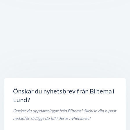
Tornbo Möbler
Kalkstensvägen 23
,
224 78
Lund
Stängt nu
200 meter
Europcar Lund
Porfyrvägen 26
,
224 78
Lund
Stängt nu
200 meter
Lunds Bilvård & Service
Kalkstensvägen 16
,
224 78
Lund
Stängt nu
250 meter
Önskar du nyhetsbrev från Biltema i
Lund?
Önskar du uppdateringar från Biltema? Skriv in din e-post
nedanför så läggs du till i deras nyhetsbrev!