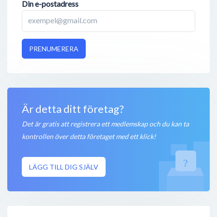
Din e-postadress
PRENUMERERA
Är detta ditt företag?
Det är gratis att registrera ett medlemskap och du kan ta
kontrollen över detta företaget med ett klick!
LÄGG TILL DIG SJÄLV