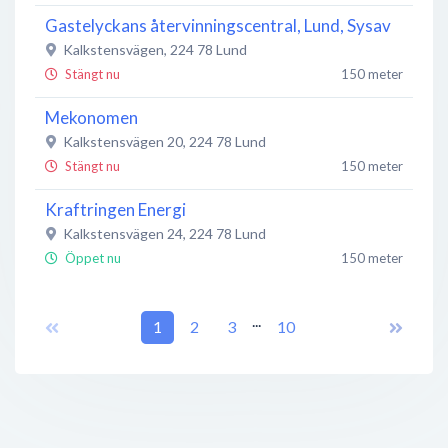
Gastelyckans återvinningscentral, Lund, Sysav
Kalkstensvägen
,
224 78
Lund
Stängt nu
150 meter
Mekonomen
Kalkstensvägen 20
,
224 78
Lund
Stängt nu
150 meter
Kraftringen Energi
Kalkstensvägen 24
,
224 78
Lund
Öppet nu
150 meter
Volkswagen Lund
...
Porfyrvägen 26
1
,
224 78
2
Lund
3
10
Stängt nu
200 meter
Wangeskog Hyrcenter
Kalkstensvägen 18
,
224 78
Lund
Stängt nu
200 meter