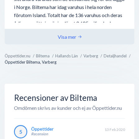
i Norge. Biltema har idag varuhus i hela norden
förutom Island. Totalt har de 136 varuhus och deras
årliga omsättning är i nuläget 2,685 miljarder kronor.
Affärsidén bakom Biltema var från början att sänka
Visa mer
priset på bildelar. Sten insåg att om han beställde
reservdelarna direkt från tillverkaren kunde han
Öppettider.nu
Biltema
Hallands Län
Varberg
Detaljhandel
sänka priset på delarna rejält. Detta gjorde butiken
Öppettider Biltema, Varberg
mycket populär och det var därför de kunde byta
lokaler efter bara några år. Biltemas n...
Recensioner av Biltema
Omdömen skrivs av kunder och ej av Öppettider.nu
Öppettider
13 Feb 2020
5
Recension