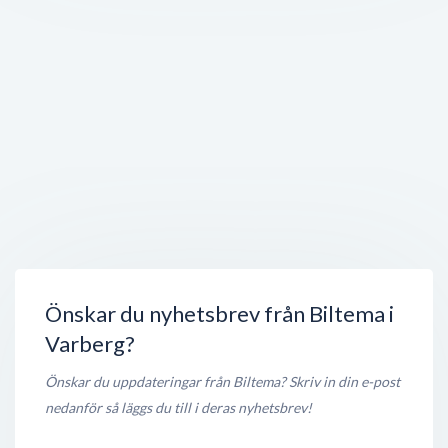
Jula AB
Kamremsgatan 5
,
432 32
Varberg
Stängt nu
200 meter
Lunds Bil AB
Lindbergsvägen 2
,
432 32
Varberg
Stängt nu
200 meter
Linnea & Basilika
Kamremsgatan 5
,
432 32
Varberg
Stängt nu
200 meter
Önskar du nyhetsbrev från Biltema i
Varberg?
Önskar du uppdateringar från Biltema? Skriv in din e-post
nedanför så läggs du till i deras nyhetsbrev!