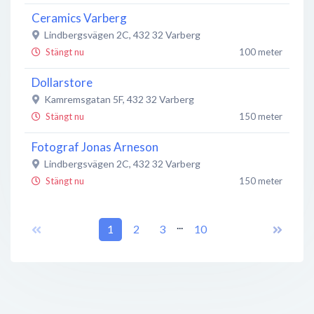
Ceramics Varberg
Lindbergsvägen 2C
,
432 32
Varberg
Stängt nu
100 meter
Dollarstore
Kamremsgatan 5F
,
432 32
Varberg
Stängt nu
150 meter
Fotograf Jonas Arneson
Lindbergsvägen 2C
,
432 32
Varberg
Stängt nu
150 meter
Fonus
...
Lindbergsvägen 2C
1
,
432 32
2
3
Varberg
10
Inga öppettider
150 meter
Marenor Varberg AB
Värnamovägen 4
,
432 32
Varberg
Stängt nu
150 meter