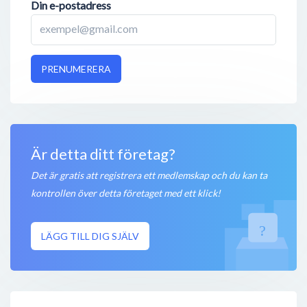
Din e-postadress
PRENUMERERA
Är detta ditt företag?
Det är gratis att registrera ett medlemskap och du kan ta
kontrollen över detta företaget med ett klick!
LÄGG TILL DIG SJÄLV