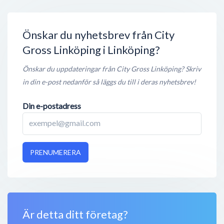
Johannes Magnus Väg 42
,
583 28
Linköping
Stängt nu
900 meter
Önskar du nyhetsbrev från City
Gross Linköping i Linköping?
Önskar du uppdateringar från City Gross Linköping? Skriv
in din e-post nedanför så läggs du till i deras nyhetsbrev!
Din e-postadress
PRENUMERERA
Är detta ditt företag?