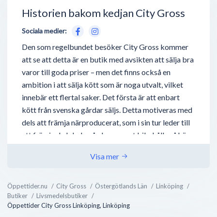
Historien bakom kedjan City Gross
Sociala medier:
Den som regelbundet besöker City Gross kommer
att se att detta är en butik med avsikten att sälja bra
varor till goda priser – men det finns också en
ambition i att sälja kött som är noga utvalt, vilket
innebär ett flertal saker. Det första är att enbart
kött från svenska gårdar säljs. Detta motiveras med
dels att främja närproducerat, som i sin tur leder till
att främja de lokala gårdarna samt bibehålla så hög
kvalité i färdigpackad vara som möjligt. Det har
Visa mer
också att göra med att Sverige anses ha bra lagar
som reglerar köttproduktion samt att produktionen
är ytterst noggrant kontrollerad, från gård till
Öppettider.nu
City Gross
Östergötlands Län
Linköping
Butiker
Livsmedelsbutiker
butikshylla. En annan anledning är för Sveriges goda
Öppettider City Gross Linköping, Linköping
djurhälsa, där djuren är fria f...