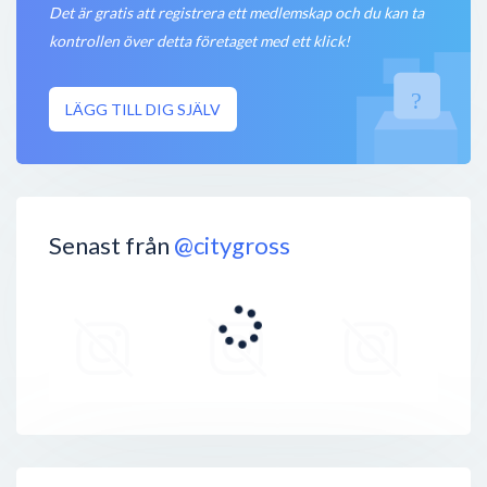
Det är gratis att registrera ett medlemskap och du kan ta
kontrollen över detta företaget med ett klick!
LÄGG TILL DIG SJÄLV
Senast från
@citygross