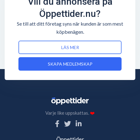
Vill du annonsera på
Öppettider.nu?
Se till att ditt företag syns när kunden är som mest
köpbenägen.
LÄS MER
SKAPA MEDLEMSKAP
Varje like uppskattas.
❤️
Öppettider