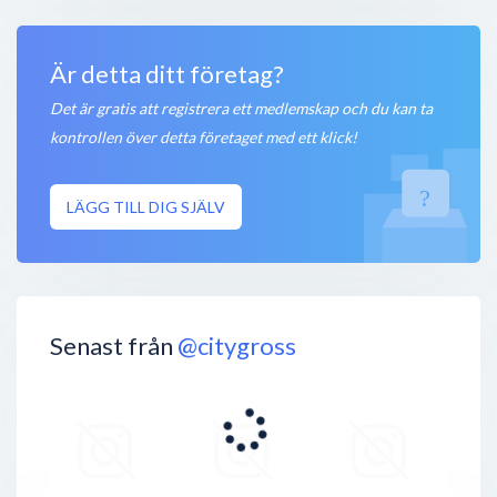
Är detta ditt företag?
Det är gratis att registrera ett medlemskap och du kan ta
kontrollen över detta företaget med ett klick!
LÄGG TILL DIG SJÄLV
Senast från
@citygross