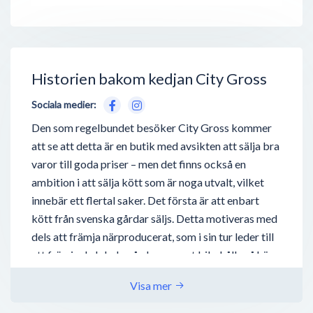
Historien bakom kedjan City Gross
Sociala medier:
Den som regelbundet besöker City Gross kommer
att se att detta är en butik med avsikten att sälja bra
varor till goda priser – men det finns också en
ambition i att sälja kött som är noga utvalt, vilket
innebär ett flertal saker. Det första är att enbart
kött från svenska gårdar säljs. Detta motiveras med
dels att främja närproducerat, som i sin tur leder till
att främja de lokala gårdarna samt bibehålla så hög
kvalité i färdigpackad vara som möjligt. Det har
Visa mer
också att göra med att Sverige anses ha bra lagar
som reglerar köttproduktion samt att produktionen