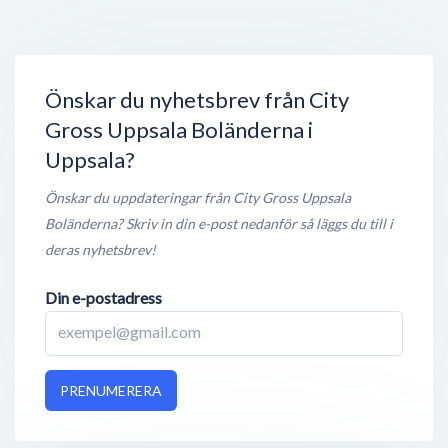
Espresso House
Stångjärnsgatan 10
,
753 23
Uppsala
Stängt nu
100 meter
Önskar du nyhetsbrev från City
Gross Uppsala Boländerna i
Uppsala?
Önskar du uppdateringar från City Gross Uppsala
Boländerna? Skriv in din e-post nedanför så läggs du till i
deras nyhetsbrev!
Din e-postadress
PRENUMERERA