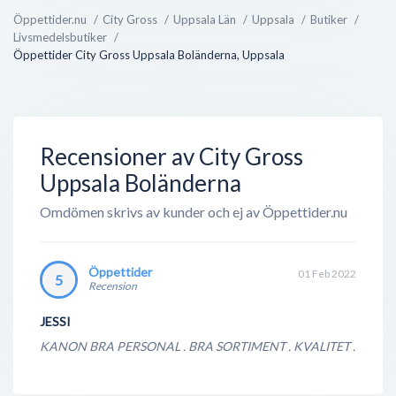
är ytterst noggrant kontrollerad, från gård till
Öppettider.nu
City Gross
Uppsala Län
Uppsala
Butiker
Livsmedelsbutiker
butikshylla. En annan anledning är för Sveriges goda
Öppettider City Gross Uppsala Boländerna, Uppsala
djurhälsa, där djuren är fria f...
Recensioner av City Gross
Uppsala Boländerna
Omdömen skrivs av kunder och ej av Öppettider.nu
Öppettider
01 Feb 2022
5
Recension
JESSI
KANON BRA PERSONAL . BRA SORTIMENT . KVALITET .