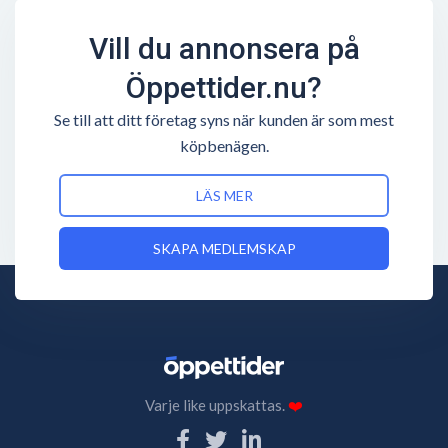
Vill du annonsera på
Öppettider.nu?
Se till att ditt företag syns när kunden är som mest
köpbenägen.
LÄS MER
SKAPA MEDLEMSKAP
Varje like uppskattas.
❤️