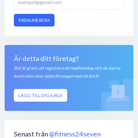
PRENUMERERA
Är detta ditt företag?
Det är gratis att registrera ett medlemskap och du kan ta
kontrollen över detta företaget med ett klick!
LÄGG TILL DIG SJÄLV
Senast från
@fitness24seven