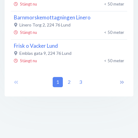
Stängt nu
< 50 meter
Barnmorskemottagningen Linero
Linero Torg 2
,
224 76
Lund
Stängt nu
< 50 meter
Frisk o Vacker Lund
Emblas gata 9
,
224 76
Lund
Stängt nu
< 50 meter
Frisk o Vacker Hudvård
Emblas Gata 9, Linero Torg
1
2
,
224 76
3
Lund
Stängt nu
100 meter
Kana Thaimassage
Emblas Gata 9
,
224 76
Lund
Stängt nu
100 meter
Fxit Fönsterputs