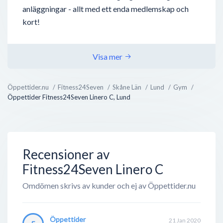
anläggningar - allt med ett enda medlemskap och
kort!
Fitness 24 Seven erbjuder medlemskap till deras
träningsanläggningar för ett av marknadens lägsta
Visa mer
priser. Är du student eller pensionär går priserna för
ett medlemskap på Fitness 24 Seven så lågt som 169
Öppettider.nu
Fitness24Seven
Skåne Län
Lund
Gym
kronor i månaden, och i annat fall kostar ett
Öppettider Fitness24Seven Linero C, Lund
medlemskap strax under 200 kronor i månaden.
Utöver gymkedjans låga priser är det en annan
faktor som får Fitness 24 Seven att...
Recensioner av
Fitness24Seven Linero C
Omdömen skrivs av kunder och ej av Öppettider.nu
Öppettider
21 Jan 2020