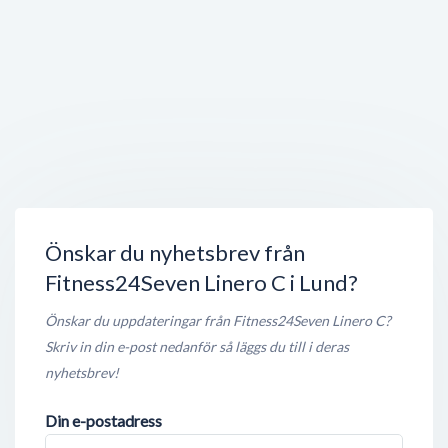
Norrängavägen 6C
,
224 77
Lund
Stängt nu
150 meter
Lineros Restaurang & PUB
Emblas Gata 13
,
224 76
Lund
Öppet nu
150 meter
Förskolan Tofsvipan
Runslingan 5
,
224 77
Lund
Stängt nu
200 meter
Önskar du nyhetsbrev från
Fitness24Seven Linero C i Lund?
Önskar du uppdateringar från Fitness24Seven Linero C?
Skriv in din e-post nedanför så läggs du till i deras
nyhetsbrev!
Din e-postadress