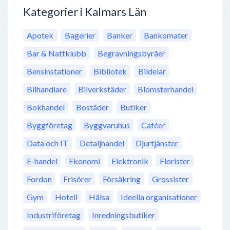
Kategorier i Kalmars Län
Apotek
Bagerier
Banker
Bankomater
Bar & Nattklubb
Begravningsbyråer
Bensinstationer
Bibliotek
Bildelar
Bilhandlare
Bilverkstäder
Blomsterhandel
Bokhandel
Bostäder
Butiker
Byggföretag
Byggvaruhus
Caféer
Data och IT
Detaljhandel
Djurtjänster
E-handel
Ekonomi
Elektronik
Florister
Fordon
Frisörer
Försäkring
Grossister
Gym
Hotell
Hälsa
Ideella organisationer
Industriföretag
Inredningsbutiker