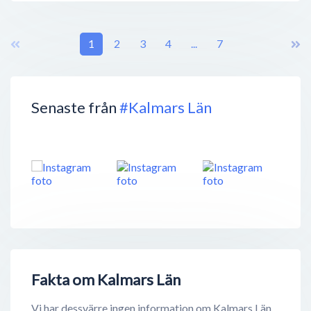
1
2
3
4
...
7
Senaste från
#Kalmars Län
Fakta om Kalmars Län
Vi har dessvärre ingen information om Kalmars Län