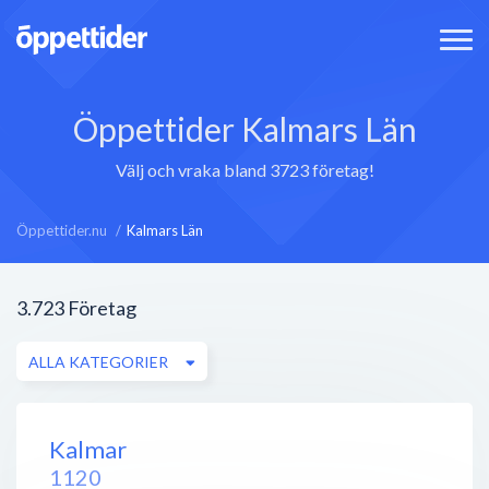
Öppettider Kalmars Län
Välj och vraka bland 3723 företag!
Öppettider.nu
Kalmars Län
3.723
Företag
ALLA KATEGORIER
Kalmar
1120