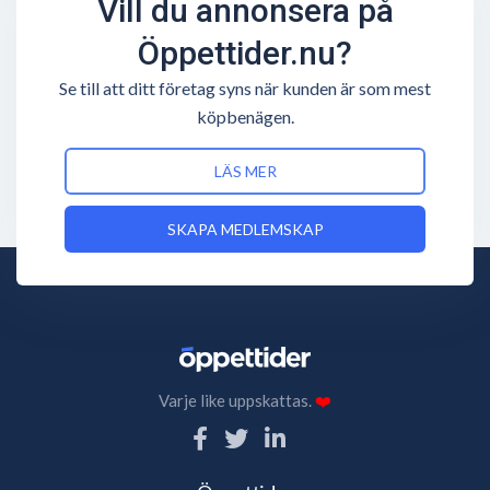
Vill du annonsera på
Öppettider.nu?
Se till att ditt företag syns när kunden är som mest
köpbenägen.
LÄS MER
SKAPA MEDLEMSKAP
Varje like uppskattas.
❤️