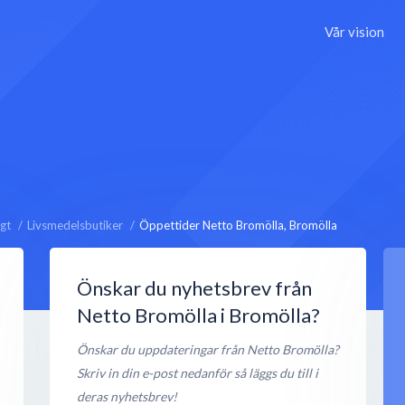
Vår vision
gt
Livsmedelsbutiker
Öppettider Netto Bromölla, Bromölla
Önskar du nyhetsbrev från
Netto Bromölla i Bromölla?
Önskar du uppdateringar från Netto Bromölla?
Skriv in din e-post nedanför så läggs du till i
deras nyhetsbrev!