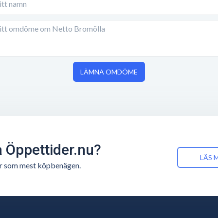
LÄMNA OMDÖME
å Öppettider.nu?
LÄS 
n är som mest köpbenägen.