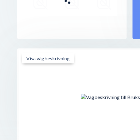
Storgatan 33
,
295 31
Bromölla
Svensk Fastighetsförmedling, Bromölla
Folkets Husgatan 2 C
,
295 31
Bromölla
Cillas Hårstudio
Folketshusgatan 2A
,
295 31
Bromölla
Visa vägbeskrivning