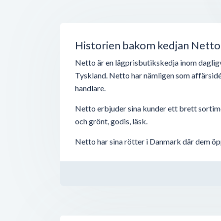
Historien bakom kedjan Netto
Netto är en lågprisbutikskedja inom daglig
Tyskland. Netto har nämligen som affärsidé 
handlare.
Netto erbjuder sina kunder ett brett sortime
och grönt, godis, läsk.
Netto har sina rötter i Danmark där dem öp
expanderades företaget utanför Danmarks g