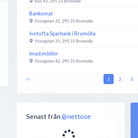
Box 42
,
295 21
Bromölla
Bankomat
Storgatan 31
,
295 31
Bromölla
Ivetofta Sparbank i Bromölla
Storgatan 31
,
295 31
Bromölla
imad.möbler
Storgatan 42
,
295 31
Bromölla
REBEL PARK
1
2
3
Stig Sunnes Väg 2
,
295 31
Bromölla
Direkten Gallerian
Storgatan 42
,
295 31
Bromölla
Juhlins optik
Senast från
@nettose
Storgatan 36
,
295 31
Bromölla
Böckmans