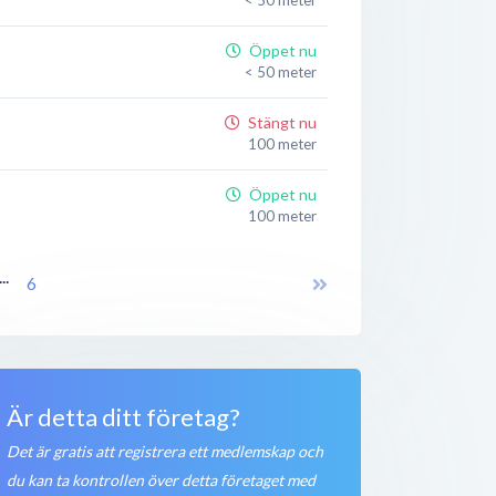
Öppet nu
< 50 meter
Stängt nu
100 meter
Öppet nu
100 meter
Stängt nu
...
6
100 meter
Stängt nu
100 meter
Stängt nu
Är detta ditt företag?
100 meter
Det är gratis att registrera ett medlemskap och
du kan ta kontrollen över detta företaget med
Öppet nu