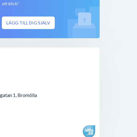
100 meter
ett klick!
Stängt nu
100 meter
LÄGG TILL DIG SJÄLV
Stängt nu
100 meter