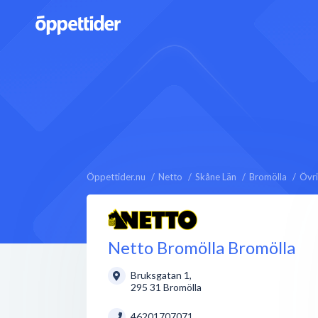
Öppettider.nu
Netto
Skåne Län
Bromölla
Övri
Netto Bromölla Bromölla
Bruksgatan 1
,
295 31
Bromölla
46201707071