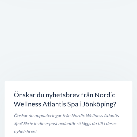
Öppet nu
< 50 meter
Pablo.
Trädgårdsgatan 5
,
553 15
Jönköping
Öppet nu
< 50 meter
Centrala Trafikinstitutet
Trädgårdsgatan 5
,
553 16
Jönköping
Stängt nu
< 50 meter
Katani AB
Barnarpsgatan 14
,
553 17
Jönköping
Öppet nu
< 50 meter
Önskar du nyhetsbrev från Nordic
Wellness Atlantis Spa i Jönköping?
Önskar du uppdateringar från Nordic Wellness Atlantis
Spa? Skriv in din e-post nedanför så läggs du till i deras
nyhetsbrev!