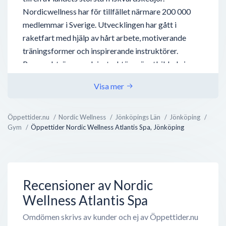
Nordicwellness har för tillfället närmare 200 000
medlemmar i Sverige. Utvecklingen har gått i
raketfart med hjälp av hårt arbete, motiverande
träningsformer och inspirerande instruktörer.
Personal, tränare och instruktörer är utbildade inom
sitt ämne och mycket serviceminded. Detta syns i
Visa mer
gymmets förmåga att förnya sig och forma sitt
utbud efter de nyaste träningstrenderna samt efter
sina medlemmars önskemål. Idag finns Nordic
Öppettider.nu
Nordic Wellness
Jönköpings Län
Jönköping
Gym
Öppettider Nordic Wellness Atlantis Spa, Jönköping
Wellnes anläggningar i ett flertal orter i Sverige. De
har ca 140 klubbar i landet. Alla anläggningar var
utformade efter...
Recensioner av Nordic
Wellness Atlantis Spa
Omdömen skrivs av kunder och ej av Öppettider.nu