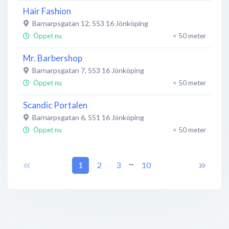
Hair Fashion
Barnarpsgatan 12
,
553 16
Jönköping
Öppet nu
< 50 meter
Mr. Barbershop
Barnarpsgatan 7
,
553 16
Jönköping
Öppet nu
< 50 meter
Scandic Portalen
Barnarpsgatan 6
,
551 16
Jönköping
Öppet nu
< 50 meter
AX Ltd Aquarium, Acrylic Sheets, Acrylic in
...
Aquaria, Acrylic Blocs, Aquaristick
1
2
3
10
Trädgårdsgatan 7
,
553 16
Jönköping
Stängt nu
< 50 meter
Engströms Urmakeri
Barnarpsgatan 14
,
553 16
Jönköping