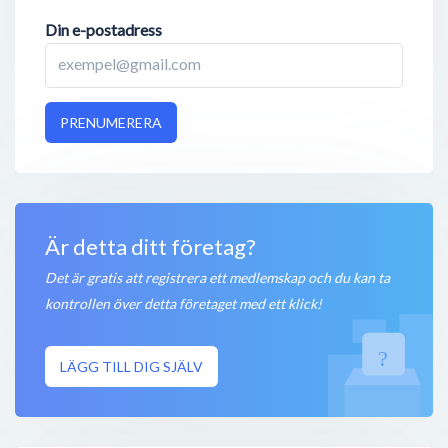
Din e-postadress
PRENUMERERA
Är detta ditt företag?
Det är gratis att registrera ett medlemskap och du kan ta
kontrollen över detta företaget med ett klick!
LÄGG TILL DIG SJÄLV