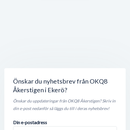
Enzo Deli & Gelato
Ekerövägen 51
,
178 51
Ekerö
Stängt nu
650 meter
Cantina Bar & Kök
Ekerövägen 53
,
178 34
Ekerö
Öppet nu
650 meter
Tappströmsskolan
Tappströmsvägen 3
,
178 32
Ekerö
Öppet nu
650 meter
Önskar du nyhetsbrev från OKQ8
Åkerstigen i Ekerö?
Önskar du uppdateringar från OKQ8 Åkerstigen? Skriv in
din e-post nedanför så läggs du till i deras nyhetsbrev!
Din e-postadress