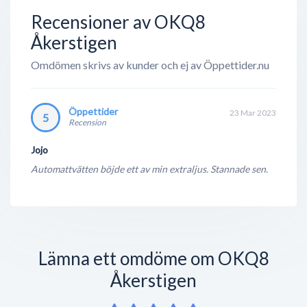
ändå en väldigt lönsam verksamhet. Med deras
Recensioner av OKQ8
gedigen erfarenhet inom ford...
Åkerstigen
Omdömen skrivs av kunder och ej av Öppettider.nu
Öppettider
23 Mar 2023
5
Recension
Jojo
Automattvätten böjde ett av min extraljus. Stannade sen.
Lämna ett omdöme om OKQ8
Åkerstigen