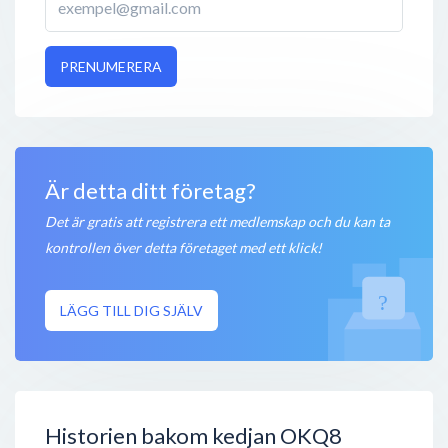
PRENUMERERA
Är detta ditt företag?
Det är gratis att registrera ett medlemskap och du kan ta
kontrollen över detta företaget med ett klick!
LÄGG TILL DIG SJÄLV
Historien bakom kedjan OKQ8