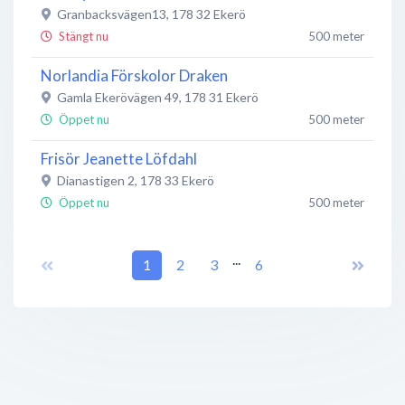
Granbacksvägen13
,
178 32
Ekerö
Stängt nu
500 meter
Norlandia Förskolor Draken
Gamla Ekerövägen 49
,
178 31
Ekerö
Öppet nu
500 meter
Frisör Jeanette Löfdahl
Dianastigen 2
,
178 33
Ekerö
Öppet nu
500 meter
Mälaröarnas montessoriskolor Birkaskolan
...
Auroravägen 12
1
,
178 32
2
Ekerö
3
6
Öppet nu
600 meter
Länsförsäkringar Fastighetsförmedling
Ekerövägen 53
,
178 34
Ekerö
Stängt nu
600 meter