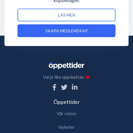
köpbenägen.
LÄS MER
SKAPA MEDLEMSKAP
Varje like uppskattas.
❤️
Öppettider
Vår vision
Nyheter