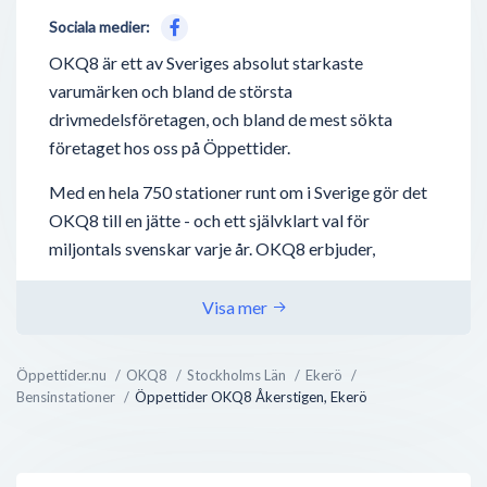
Sociala medier:
OKQ8 är ett av Sveriges absolut starkaste
varumärken och bland de största
drivmedelsföretagen, och bland de mest sökta
företaget hos oss på Öppettider.
Med en hela 750 stationer runt om i Sverige gör det
OKQ8 till en jätte - och ett självklart val för
miljontals svenskar varje år. OKQ8 erbjuder,
förutom drivmedel så som bensin, diesel,
laddstationer för elbilar - även biltvätt, tvätta-själv
Visa mer
hallar, biluthyrning och även deras nyaste utbud;
bilverkstäder.
Öppettider.nu
OKQ8
Stockholms Län
Ekerö
Bensinstationer
Öppettider OKQ8 Åkerstigen, Ekerö
OKQ8 bedriver även direktförsäljning mot företag
inom jordbruk, transportindustri, sjöfart och
verkstäder - något som ej är supertydligt utåt, men