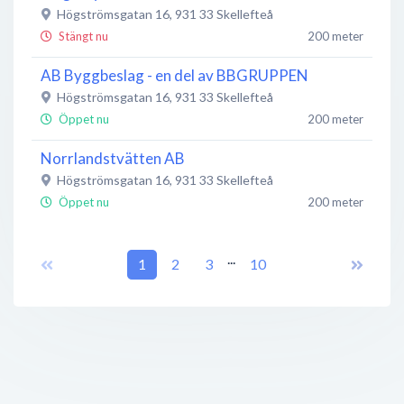
Högströmsgatan 16
,
931 33
Skellefteå
Stängt nu
200 meter
AB Byggbeslag - en del av BBGRUPPEN
Högströmsgatan 16
,
931 33
Skellefteå
Öppet nu
200 meter
Norrlandstvätten AB
Högströmsgatan 16
,
931 33
Skellefteå
Öppet nu
200 meter
Zoloz
...
Södra Järnvägsgatan 38B
1
2
,
931 32
3
Skellefteå
10
Stängt nu
200 meter
Baldergymnasiets bibliotek
Nygatan 15
,
931 32
Skellefteå
Öppet nu
250 meter