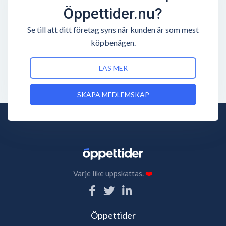
Öppettider.nu?
Se till att ditt företag syns när kunden är som mest
köpbenägen.
LÄS MER
SKAPA MEDLEMSKAP
Varje like uppskattas.
❤️
Öppettider