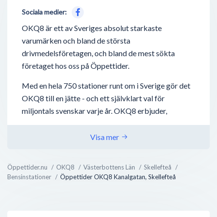
Sociala medier:
OKQ8 är ett av Sveriges absolut starkaste
varumärken och bland de största
drivmedelsföretagen, och bland de mest sökta
företaget hos oss på Öppettider.
Med en hela 750 stationer runt om i Sverige gör det
OKQ8 till en jätte - och ett självklart val för
miljontals svenskar varje år. OKQ8 erbjuder,
förutom drivmedel så som bensin, diesel,
laddstationer för elbilar - även biltvätt, tvätta-själv
Visa mer
hallar, biluthyrning och även deras nyaste utbud;
bilverkstäder.
Öppettider.nu
OKQ8
Västerbottens Län
Skellefteå
Bensinstationer
Öppettider OKQ8 Kanalgatan, Skellefteå
OKQ8 bedriver även direktförsäljning mot företag
inom jordbruk, transportindustri, sjöfart och
verkstäder - något som ej är supertydligt utåt, men