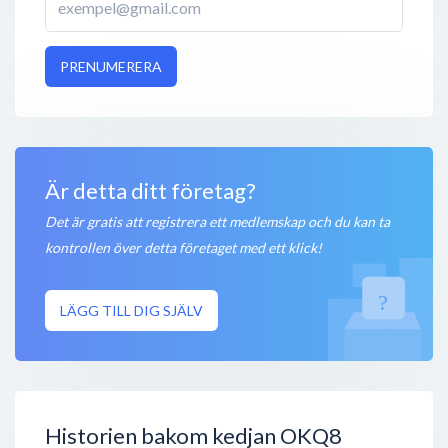
PRENUMERERA
Är detta ditt företag?
Det är gratis att registrera ett medlemskap och du kan ta
kontrollen över detta företaget med ett klick!
LÄGG TILL DIG SJÄLV
Historien bakom kedjan OKQ8