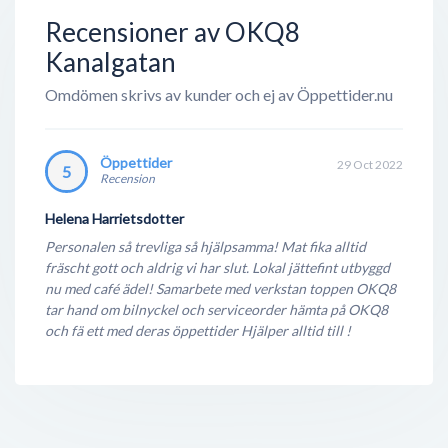
ändå en väldigt lönsam verksamhet. Med deras
Recensioner av OKQ8
gedigen erfarenhet inom ford...
Kanalgatan
Omdömen skrivs av kunder och ej av Öppettider.nu
Öppettider
29 Oct 2022
5
Recension
Helena Harrietsdotter
Personalen så trevliga så hjälpsamma! Mat fika alltid
fräscht gott och aldrig vi har slut. Lokal jättefint utbyggd
nu med café ädel! Samarbete med verkstan toppen OKQ8
tar hand om bilnyckel och serviceorder hämta på OKQ8
och fä ett med deras öppettider Hjälper alltid till !