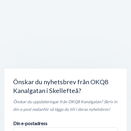
elias salong
Södrajärnvägsgatan 21
,
931 32
Skellefteå
Öppet nu
250 meter
Unga Vuxna
Högströmsgatan 16
,
931 33
Skellefteå
Öppet nu
250 meter
Torget
Lasarettsvägen 25 B
,
931 32
Skellefteå
Öppet nu
250 meter
Önskar du nyhetsbrev från OKQ8
Kanalgatan i Skellefteå?
Önskar du uppdateringar från OKQ8 Kanalgatan? Skriv in
din e-post nedanför så läggs du till i deras nyhetsbrev!
Din e-postadress