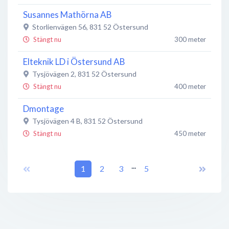
Susannes Mathörna AB
Storlienvägen 56
,
831 52
Östersund
Stängt nu
300 meter
Elteknik LD i Östersund AB
Tysjövägen 2
,
831 52
Östersund
Stängt nu
400 meter
Dmontage
Tysjövägen 4 B
,
831 52
Östersund
Stängt nu
450 meter
JOBmeal Östersund
...
Tysjövägen 4A
,
1
831 52
2
Östersund
3
5
Stängt nu
450 meter
DHL Freight (Sweden) AB
Trådvägen 6
,
831 52
Östersund
Stängt nu
450 meter