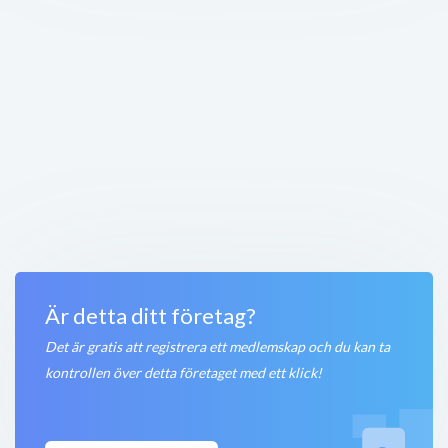
Lundstams Återvinning AB
Storlienvägen 50
,
831 52
Östersund
Stängt nu
450 meter
Lugnviksplan fotboll
Midvägen 10
,
831 52
Östersund
Öppet nu
500 meter
JNJ Industrimontage AB
Nifsåsvägen 7
,
831 52
Östersund
Stängt nu
550 meter
Är detta ditt företag?
Det är gratis att registrera ett medlemskap och du kan ta
kontrollen över detta företaget med ett klick!