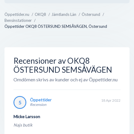
hallar, biluthyrning och även deras nyaste utbud;
bilverkstäder.
Öppettider.nu
OKQ8
Jämtlands Län
Östersund
Bensinstationer
OKQ8 bedriver även direktförsäljning mot företag
Öppettider OKQ8 ÖSTERSUND SEMSÅVÄGEN, Östersund
inom jordbruk, transportindustri, sjöfart och
verkstäder - något som ej är supertydligt utåt, men
ändå en väldigt lönsam verksamhet. Med deras
gedigen erfarenhet inom ford...
Recensioner av OKQ8
ÖSTERSUND SEMSÅVÄGEN
Omdömen skrivs av kunder och ej av Öppettider.nu
Öppettider
18 Apr 2022
5
Recension
Micke Larsson
Najs butik