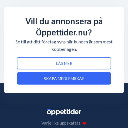
Vill du annonsera på
Öppettider.nu?
Se till att ditt företag syns när kunden är som mest
köpbenägen.
LÄS MER
SKAPA MEDLEMSKAP
Varje like uppskattas.
❤️