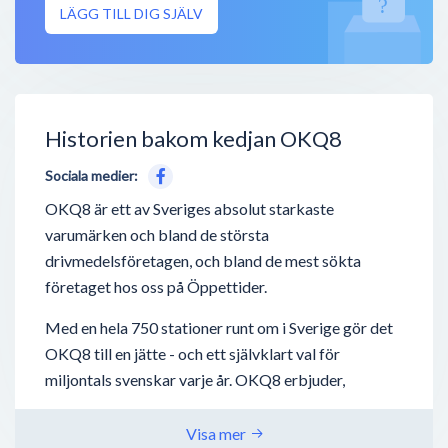
LÄGG TILL DIG SJÄLV
Historien bakom kedjan OKQ8
Sociala medier:
OKQ8 är ett av Sveriges absolut starkaste
varumärken och bland de största
drivmedelsföretagen, och bland de mest sökta
företaget hos oss på Öppettider.
Med en hela 750 stationer runt om i Sverige gör det
OKQ8 till en jätte - och ett självklart val för
miljontals svenskar varje år. OKQ8 erbjuder,
förutom drivmedel så som bensin, diesel,
laddstationer för elbilar - även biltvätt, tvätta-själv
Visa mer