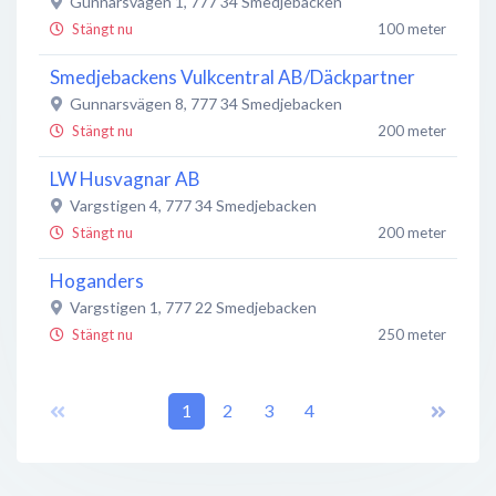
Gunnarsvägen 1
,
777 34
Smedjebacken
Stängt nu
100 meter
Smedjebackens Vulkcentral AB/Däckpartner
Gunnarsvägen 8
,
777 34
Smedjebacken
Stängt nu
200 meter
LW Husvagnar AB
Vargstigen 4
,
777 34
Smedjebacken
Stängt nu
200 meter
Hoganders
Vargstigen 1
,
777 22
Smedjebacken
Stängt nu
250 meter
BilvardshallenDalarna
Flatenbergsvägen 1
1
,
777 34
2
3
Smedjebacken
4
Stängt nu
250 meter
Hoganders