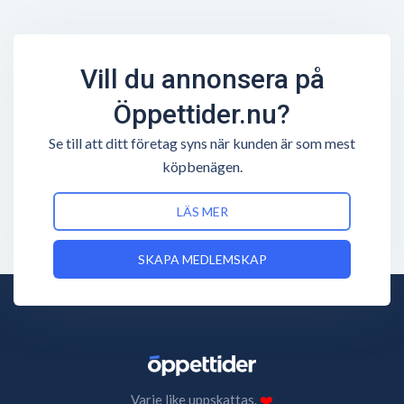
Vill du annonsera på
Öppettider.nu?
Se till att ditt företag syns när kunden är som mest
köpbenägen.
LÄS MER
SKAPA MEDLEMSKAP
Varje like uppskattas.
❤️