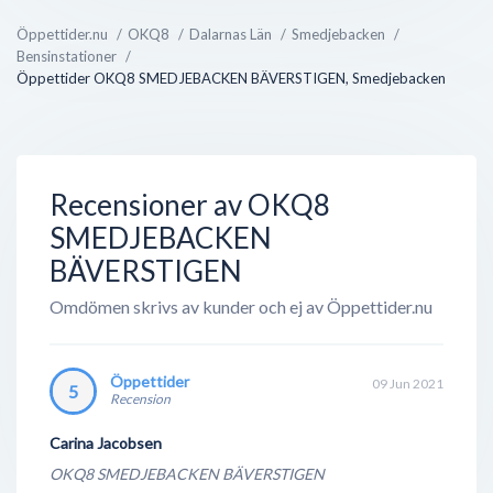
bilverkstäder.
Öppettider.nu
OKQ8
Dalarnas Län
Smedjebacken
Bensinstationer
OKQ8 bedriver även direktförsäljning mot företag
Öppettider OKQ8 SMEDJEBACKEN BÄVERSTIGEN, Smedjebacken
inom jordbruk, transportindustri, sjöfart och
verkstäder - något som ej är supertydligt utåt, men
ändå en väldigt lönsam verksamhet. Med deras
gedigen erfarenhet inom ford...
Recensioner av OKQ8
SMEDJEBACKEN
BÄVERSTIGEN
Omdömen skrivs av kunder och ej av Öppettider.nu
Öppettider
09 Jun 2021
5
Recension
Carina Jacobsen
OKQ8 SMEDJEBACKEN BÄVERSTIGEN