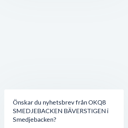
Vargstigen 1
,
777 34
Smedjebacken
Stängt nu
250 meter
Granngården
Bäverstigen 6
,
777 34
Smedjebacken
Stängt nu
350 meter
Dala Takrecond
Stationsgatan 1
,
777 34
Smedjebacken
Stängt nu
400 meter
Dacapo
Flatenbergsvägen 16
,
777 91
Smedjebacken
Stängt nu
550 meter
Önskar du nyhetsbrev från OKQ8
SMEDJEBACKEN BÄVERSTIGEN i
Smedjebacken?