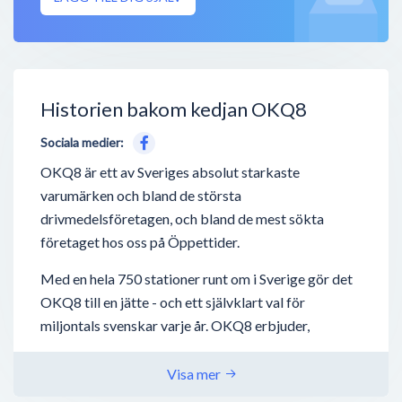
Historien bakom kedjan OKQ8
Sociala medier:
OKQ8 är ett av Sveriges absolut starkaste
varumärken och bland de största
drivmedelsföretagen, och bland de mest sökta
företaget hos oss på Öppettider.
Med en hela 750 stationer runt om i Sverige gör det
OKQ8 till en jätte - och ett självklart val för
miljontals svenskar varje år. OKQ8 erbjuder,
förutom drivmedel så som bensin, diesel,
laddstationer för elbilar - även biltvätt, tvätta-själv
Visa mer
hallar, biluthyrning och även deras nyaste utbud;