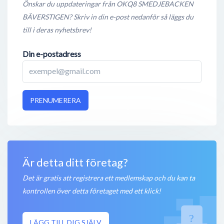
Önskar du uppdateringar från OKQ8 SMEDJEBACKEN
BÄVERSTIGEN? Skriv in din e-post nedanför så läggs du
till i deras nyhetsbrev!
Din e-postadress
PRENUMERERA
Är detta ditt företag?
Det är gratis att registrera ett medlemskap och du kan ta
kontrollen över detta företaget med ett klick!
LÄGG TILL DIG SJÄLV