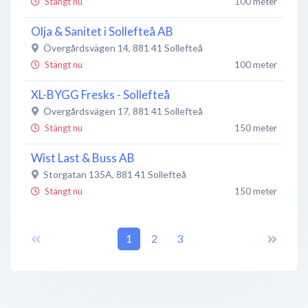
Stängt nu
100 meter
Olja & Sanitet i Sollefteå AB
Övergårdsvägen 14
,
881 41
Sollefteå
Stängt nu
100 meter
XL-BYGG Fresks - Sollefteå
Övergårdsvägen 17
,
881 41
Sollefteå
Stängt nu
150 meter
Wist Last & Buss AB
Storgatan 135A
,
881 41
Sollefteå
Stängt nu
150 meter
Wist Last & Buss AB
Storgatan 135 A
,
881 41
1
Sollefteå
2
3
Öppet nu
200 meter
TANKA
Storgatan 135
,
881 41
Sollefteå