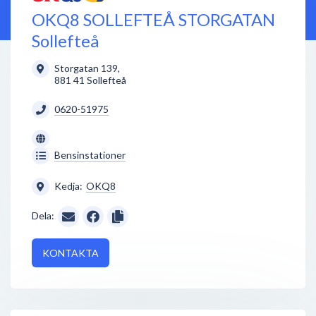
OKQ8 SOLLEFTEÅ STORGATAN
Sollefteå
Storgatan 139
,
881 41
Sollefteå
0620-51975
Bensinstationer
Kedja:
OKQ8
Dela:
KONTAKTA