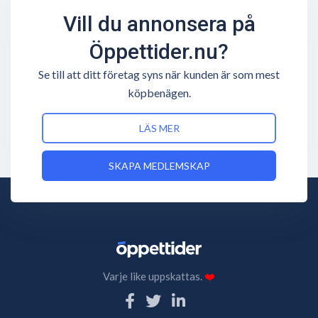
Vill du annonsera på
Öppettider.nu?
Se till att ditt företag syns när kunden är som mest
köpbenägen.
LÄS MER
SKAPA MEDLEMSKAP
Varje like uppskattas.
❤️