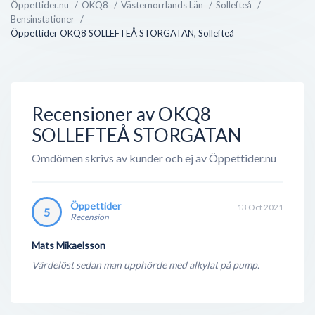
Öppettider.nu
OKQ8
Västernorrlands Län
Sollefteå
Bensinstationer
OKQ8 bedriver även direktförsäljning mot företag
Öppettider OKQ8 SOLLEFTEÅ STORGATAN, Sollefteå
inom jordbruk, transportindustri, sjöfart och
verkstäder - något som ej är supertydligt utåt, men
ändå en väldigt lönsam verksamhet. Med deras
gedigen erfarenhet inom ford...
Recensioner av OKQ8
SOLLEFTEÅ STORGATAN
Omdömen skrivs av kunder och ej av Öppettider.nu
Öppettider
13 Oct 2021
5
Recension
Mats Mikaelsson
Värdelöst sedan man upphörde med alkylat på pump.