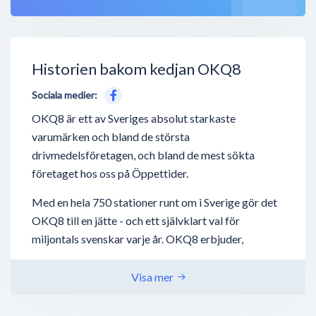
Historien bakom kedjan OKQ8
Sociala medier:
OKQ8 är ett av Sveriges absolut starkaste
varumärken och bland de största
drivmedelsföretagen, och bland de mest sökta
företaget hos oss på Öppettider.
Med en hela 750 stationer runt om i Sverige gör det
OKQ8 till en jätte - och ett självklart val för
miljontals svenskar varje år. OKQ8 erbjuder,
förutom drivmedel så som bensin, diesel,
laddstationer för elbilar - även biltvätt, tvätta-själv
Visa mer
hallar, biluthyrning och även deras nyaste utbud;
bilverkstäder.