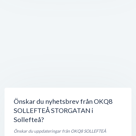
Öppet nu
200 meter
Bilbolaget Nord AB
Storgatan 135
,
881 41
Sollefteå
Stängt nu
200 meter
Bilbolaget Sollefteå
Sweden
,
Stängt nu
200 meter
OKQ8 Storgatan (Tanka)
Storgatan 135
,
881 41
Sollefteå
Öppet nu
200 meter
Önskar du nyhetsbrev från OKQ8
SOLLEFTEÅ STORGATAN i
Sollefteå?
Önskar du uppdateringar från OKQ8 SOLLEFTEÅ