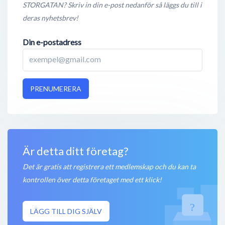
STORGATAN? Skriv in din e-post nedanför så läggs du till i
deras nyhetsbrev!
Din e-postadress
PRENUMERERA
Är detta ditt företag?
Det är gratis att registrera ett medlemskap och du kan ta
kontrollen över detta företaget med ett klick!
LÄGG TILL DIG SJÄLV