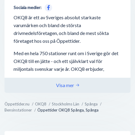
Sociala medier:
OKQ8 är ett av Sveriges absolut starkaste
varumärken och bland de största
drivmedelsföretagen, och bland de mest sökta
företaget hos oss på Öppettider.
Med en hela 750 stationer runt om i Sverige gör det
OKQ8 till en jätte - och ett självklart val för
miljontals svenskar varje år. OKQ8 erbjuder,
förutom drivmedel så som bensin, diesel,
laddstationer för elbilar - även biltvätt, tvätta-själv
Visa mer
hallar, biluthyrning och även deras nyaste utbud;
bilverkstäder.
Öppettider.nu
OKQ8
Stockholms Län
Spånga
Bensinstationer
Öppettider OKQ8 Spånga, Spånga
OKQ8 bedriver även direktförsäljning mot företag
inom jordbruk, transportindustri, sjöfart och
verkstäder - något som ej är supertydligt utåt, men