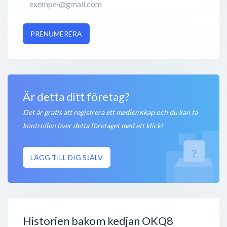
PRENUMERERA
Är detta ditt företag?
Det är gratis att registrera ett medlemskap och du kan ta
kontrollen över detta företaget med ett klick!
LÄGG TILL DIG SJÄLV
Historien bakom kedjan OKQ8