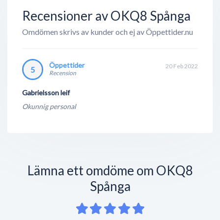
ändå en väldigt lönsam verksamhet. Med deras
Recensioner av OKQ8 Spånga
gedigen erfarenhet inom ford...
Omdömen skrivs av kunder och ej av Öppettider.nu
Öppettider
20 Feb 2022
5
Recension
Gabrielsson leif
Okunnig personal
Lämna ett omdöme om OKQ8
Spånga