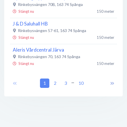
Rinkebysvängen 70B
,
163 74
Spånga
Stängt nu
150 meter
J & D Saluhall HB
Rinkebysvängen 57-61
,
163 74
Spånga
Stängt nu
150 meter
Aleris Vårdcentral Järva
Rinkebysvängen 70
,
163 74
Spånga
Stängt nu
150 meter
Närakut Järva
...
Rinkebysvängen 70
1
,
2
163 74
3
Spånga
10
Stängt nu
150 meter
Allégrillen i Rinkeby
Rinkeby Allé 6
,
163 74
Spånga
Stängt nu
200 meter