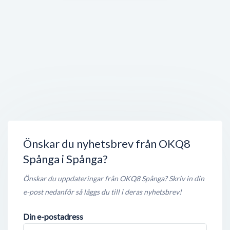
Ibn Abbas Center
Osbyringen 46
,
163 73
Spånga
Stängt nu
250 meter
Kvarnkullen Återvinningscentral, SÖRAB
Enköpingsvägen 129
,
174 46
Sundbyberg
Stängt nu
250 meter
Rinkeby Tobak & Spel HB
Rinkebytorget 6
,
163 05
Spånga
Stängt nu
400 meter
Önskar du nyhetsbrev från OKQ8
Spånga i Spånga?
Önskar du uppdateringar från OKQ8 Spånga? Skriv in din
e-post nedanför så läggs du till i deras nyhetsbrev!
Din e-postadress