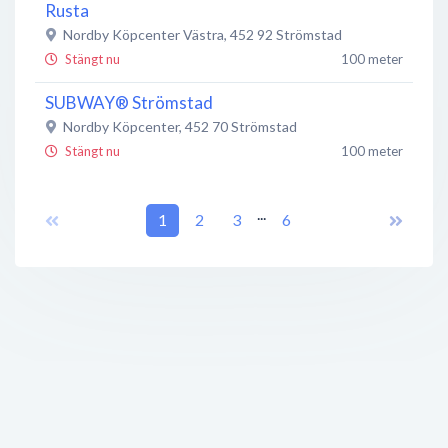
Rusta
Nordby Köpcenter Västra
,
452 92
Strömstad
Stängt nu
100 meter
SUBWAY® Strömstad
Nordby Köpcenter
,
452 70
Strömstad
Stängt nu
100 meter
Guns Hälsokost
...
Nordby Köpcenter
1
,
452 92
2
Strömstad
3
6
Stängt nu
100 meter
Fladen Store Nordby
Nordby Köpcenter Östra
,
452 70
Strömstad
Stängt nu
100 meter
Parfymeri Paz
452 70
Strömstad
Stängt nu
100 meter