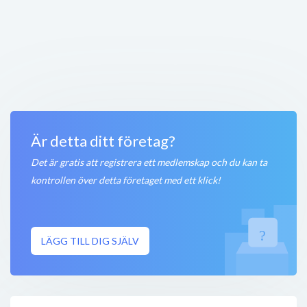
Salong Dodo
Nordby Köpcentrum
,
452 70
Strömstad
Stängt nu
100 meter
Pelle P
Nordby Köpcenter
,
452 70
Strömstad
Stängt nu
150 meter
Är detta ditt företag?
Det är gratis att registrera ett medlemskap och du kan ta
kontrollen över detta företaget med ett klick!
LÄGG TILL DIG SJÄLV