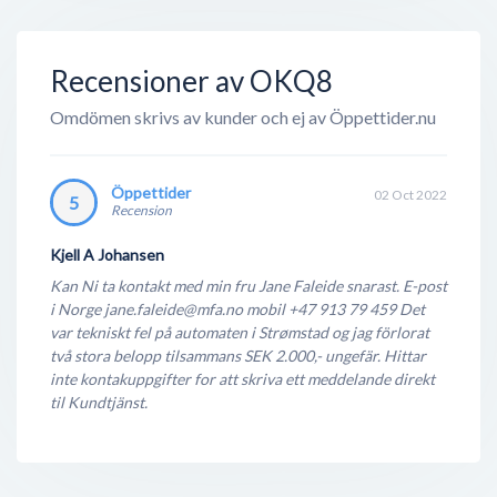
verkstäder - något som ej är supertydligt utåt, men
ändå en väldigt lönsam verksamhet. Med deras
Recensioner av OKQ8
gedigen erfarenhet inom ford...
Omdömen skrivs av kunder och ej av Öppettider.nu
Öppettider
02 Oct 2022
5
Recension
Kjell A Johansen
Kan Ni ta kontakt med min fru Jane Faleide snarast. E-post
i Norge jane.faleide@mfa.no mobil +47 913 79 459 Det
var tekniskt fel på automaten i Strømstad og jag förlorat
två stora belopp tilsammans SEK 2.000,- ungefär. Hittar
inte kontakuppgifter for att skriva ett meddelande direkt
til Kundtjänst.