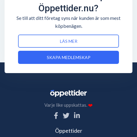
Öppettider.nu?
Se till att ditt företag syns när kunden är som mest
köpbenägen.
LÄS MER
SKAPA MEDLEMSKAP
Varje like uppskattas.
❤️
Öppettider