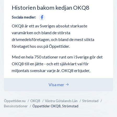
Historien bakom kedjan OKQ8
Sociala medier:
OKQ8 är ett av Sveriges absolut starkaste
varumärken och bland de största
drivmedelsföretagen, och bland de mest sökta
företaget hos oss på Öppettider.
Med en hela 750 stationer runt om i Sverige gör det
OKQ8 till en jätte - och ett självklart val för
miljontals svenskar varje år. OKQ8 erbjuder,
förutom drivmedel så som bensin, diesel,
laddstationer för elbilar - även biltvätt, tvätta-själv
Visa mer
hallar, biluthyrning och även deras nyaste utbud;
bilverkstäder.
Öppettider.nu
OKQ8
Västra Götalands Län
Strömstad
Bensinstationer
Öppettider OKQ8, Strömstad
OKQ8 bedriver även direktförsäljning mot företag
inom jordbruk, transportindustri, sjöfart och