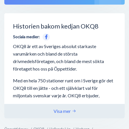
Historien bakom kedjan OKQ8
Sociala medier:
OKQ8 är ett av Sveriges absolut starkaste
varumärken och bland de största
drivmedelsföretagen, och bland de mest sökta
företaget hos oss på Öppettider.
Med en hela 750 stationer runt om i Sverige gör det
OKQ8 till en jätte - och ett självklart val för
miljontals svenskar varje år. OKQ8 erbjuder,
förutom drivmedel så som bensin, diesel,
laddstationer för elbilar - även biltvätt, tvätta-själv
Visa mer
hallar, biluthyrning och även deras nyaste utbud;
bilverkstäder.
Öppettider.nu
OKQ8
Hallands Län
Varberg