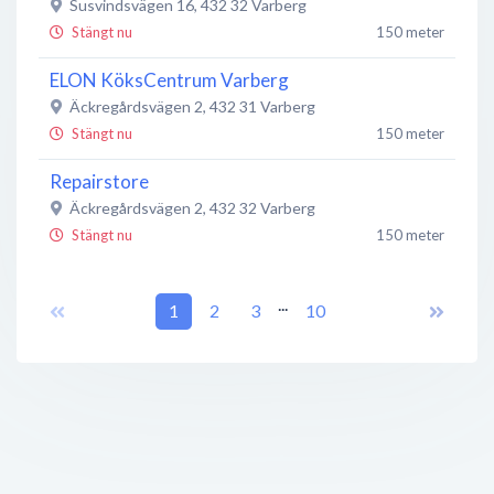
Susvindsvägen 16
,
432 32
Varberg
Stängt nu
150 meter
ELON KöksCentrum Varberg
Äckregårdsvägen 2
,
432 31
Varberg
Stängt nu
150 meter
Repairstore
Äckregårdsvägen 2
,
432 32
Varberg
Stängt nu
150 meter
Eldabutiken i Varberg
...
Äckregårdsvägen 2
1
,
432 32
2
3
Varberg
10
Stängt nu
150 meter
Karlsson & Dahl Glasmästeri AB
Stormhallsvägen 2
,
432 32
Varberg
Stängt nu
150 meter
Varbergs Klätterklubb