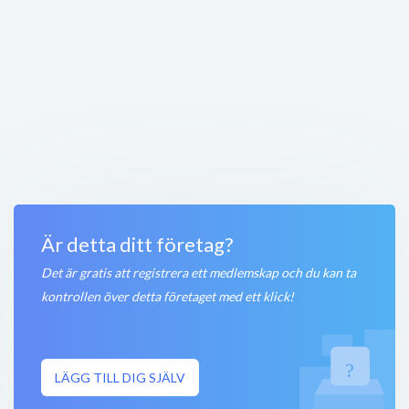
Vagnvägen 2
,
432 32
Varberg
Stängt nu
200 meter
Stormhalls Bil
Vagnvägen 2
,
432 32
Varberg
Stängt nu
200 meter
Peter Andersson Bygg AB
Susvindsvägen 4-6
,
432 32
Varberg
Stängt nu
200 meter
Är detta ditt företag?
Det är gratis att registrera ett medlemskap och du kan ta
kontrollen över detta företaget med ett klick!
LÄGG TILL DIG SJÄLV