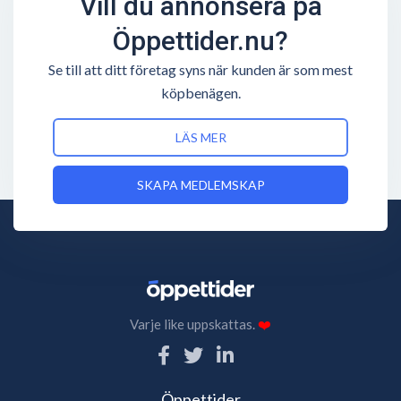
Vill du annonsera på
Öppettider.nu?
Se till att ditt företag syns när kunden är som mest
köpbenägen.
LÄS MER
SKAPA MEDLEMSKAP
Varje like uppskattas.
❤️
Öppettider