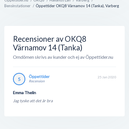
Bensinstationer
Öppettider OKQ8 Värnamov 14 (Tanka), Varberg
OKQ8 bedriver även direktförsäljning mot företag
inom jordbruk, transportindustri, sjöfart och
verkstäder - något som ej är supertydligt utåt, men
ändå en väldigt lönsam verksamhet. Med deras
Recensioner av OKQ8
gedigen erfarenhet inom ford...
Värnamov 14 (Tanka)
Omdömen skrivs av kunder och ej av Öppettider.nu
Öppettider
25 Jan 2020
5
Recension
Emma Thelin
Jag tyske att det är bra