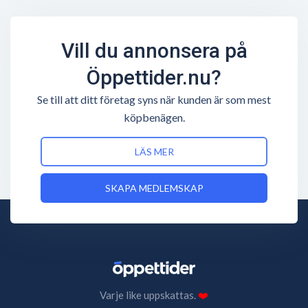
Vill du annonsera på
Öppettider.nu?
Se till att ditt företag syns när kunden är som mest
köpbenägen.
LÄS MER
SKAPA MEDLEMSKAP
Varje like uppskattas.
❤️