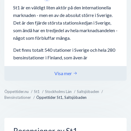
St1 är en väldigt liten aktör på den internationella
marknaden - men en av de absolut större i Sverige.
Det är den fjärde största stationskedjan i Sverige,
som ändå har en tredjedel av hela marknadsandelen -
något som förbluffar många.
Det finns totalt 540 stationer i Sverige och hela 280
bensinstationer i Finland, som även är
ursprungslandet. St1 etablerades 1995 av Mika
Anttonen. Kort därefter expanderade bolaget till
Visa mer
Sverige som idag har blivit den starkaste
marknaden.
Öppettider.nu
St1
Stockholms Län
Saltsjöbaden
Bensinstationer
Öppettider St1, Saltsjöbaden
Vad som gör St1 unikt är att de skyltar med
ursprunget av deras bränsle. Ca 50% kommer från
Sverige, Danmark och Norge. St1 har även utvecklat
en teknik för etanolframställning av avfall från
Recensioner av St1
exempelvis...