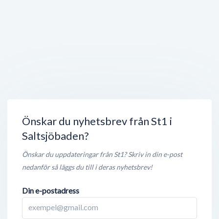
Stängt nu
450 meter
DinaNyaFönster i Europa AB
133 44
Saltsjöbaden
Stängt nu
450 meter
RS solfilm
Sikgatan 12
,
133 44
Saltsjöbaden
Stängt nu
500 meter
Önskar du nyhetsbrev från St1 i
Saltsjöbaden?
Önskar du uppdateringar från St1? Skriv in din e-post
nedanför så läggs du till i deras nyhetsbrev!
Din e-postadress