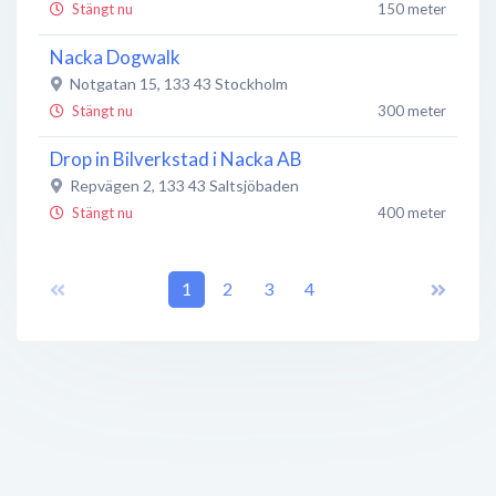
Stängt nu
150 meter
Nacka Dogwalk
Notgatan 15
,
133 43
Stockholm
Stängt nu
300 meter
Drop in Bilverkstad i Nacka AB
Repvägen 2
,
133 43
Saltsjöbaden
Stängt nu
400 meter
Städhjälp
Braxengatan 11
,
1
133 42
2
Stockholm
3
4
Stängt nu
400 meter
Sthlm Möbeltvätt
Braxengatan 11
,
13342
Saltsjöbaden
Stängt nu
400 meter
AB OmsorgsCompagniet Nacka
Forellgatan 16
,
133 42
Saltsjöbaden