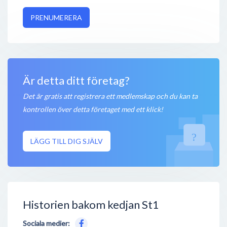
PRENUMERERA
Är detta ditt företag?
Det är gratis att registrera ett medlemskap och du kan ta
kontrollen över detta företaget med ett klick!
LÄGG TILL DIG SJÄLV
Historien bakom kedjan St1
Sociala medier: