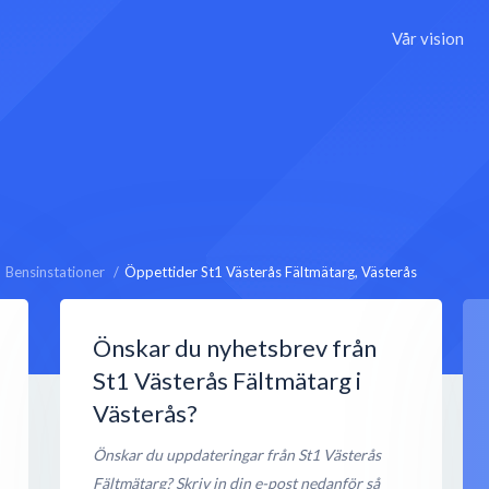
Vår vision
Bensinstationer
Öppettider St1 Västerås Fältmätarg, Västerås
Önskar du nyhetsbrev från
St1 Västerås Fältmätarg i
Västerås?
Önskar du uppdateringar från St1 Västerås
Fältmätarg? Skriv in din e-post nedanför så