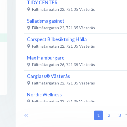
TIDY CENTER
Fältmätargatan 22
,
721 35
Västerås
Salladsmagasinet
Fältmätargatan 22
,
721 35
Västerås
Carspect Bilbesiktning Hälla
Fältmätargatan 22
,
721 35
Västerås
Max Hamburgare
Fältmätargatan 26
,
721 35
Västerås
Carglass® Västerås
Fältmätargatan 22
,
721 35
Västerås
Nordic Wellness
Fältmätargatan 22
,
721 35
Västerås
Landrins Bil Hälla
.
1
2
3
Fältmätargatan 25
,
721 35
Västerås