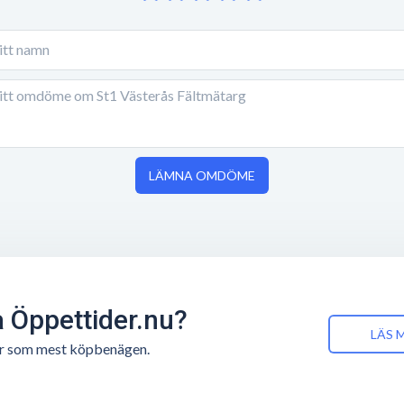
LÄMNA OMDÖME
å Öppettider.nu?
LÄS 
n är som mest köpbenägen.