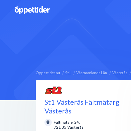
Öppettider.nu
St1
Västmanlands Län
Västerås
St1 Västerås Fältmätarg
Västerås
Fältmätarg 24
,
721 35
Västerås