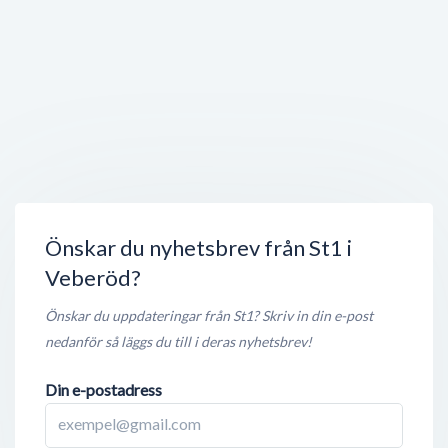
Stängt nu
100 meter
Immortal ink
Mejerigatan 6
,
247 62
Veberöd
Stängt nu
100 meter
Niromas Café &
Dalbyvägen 4
,
247 63
Veberöd
Stängt nu
100 meter
Önskar du nyhetsbrev från St1 i
Veberöd?
Önskar du uppdateringar från St1? Skriv in din e-post
nedanför så läggs du till i deras nyhetsbrev!
Din e-postadress