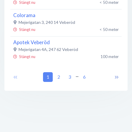
Stängt nu
< 50 meter
Colorama
Mejerigatan 3
,
240 14
Veberöd
Stängt nu
< 50 meter
Apotek Veberöd
Mejerigatan 4A
,
247 62
Veberöd
Stängt nu
100 meter
Handelsbanken
...
Dalbyvägen 2
,
247 25
1
2
Veberöd
3
6
Stängt nu
100 meter
Mae Tong Thai Isan restaurang
Sjöbovägen 3
,
247 62
Veberöd
Stängt nu
100 meter
FREAK Sushi & Grill
Mejerigatan 6
,
247 62
Veberöd