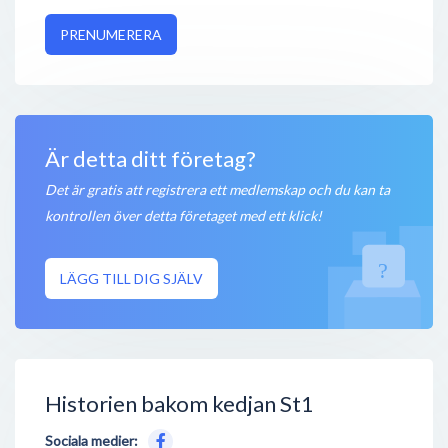
PRENUMERERA
Är detta ditt företag?
Det är gratis att registrera ett medlemskap och du kan ta
kontrollen över detta företaget med ett klick!
LÄGG TILL DIG SJÄLV
Historien bakom kedjan St1
Sociala medier: