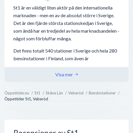
St1 är en väldigt liten aktör på den internationella
marknaden - men en av de absolut större i Sverige.
Det är den fjärde största stationskedjan i Sverige,
som ändå har en tredjedel av hela marknadsandelen -
något som förbluffar många.
Det finns totalt 540 stationer i Sverige och hela 280
bensinstationer i Finland, som även är
ursprungslandet. St1 etablerades 1995 av Mika
Anttonen. Kort därefter expanderade bolaget till
Visa mer
Sverige som idag har blivit den starkaste
marknaden.
Öppettider.nu
St1
Skåne Län
Veberöd
Bensinstationer
Öppettider St1, Veberöd
Vad som gör St1 unikt är att de skyltar med
ursprunget av deras bränsle. Ca 50% kommer från
Sverige, Danmark och Norge. St1 har även utvecklat
en teknik för etanolframställning av avfall från
Recensioner av St1
exempelvis...