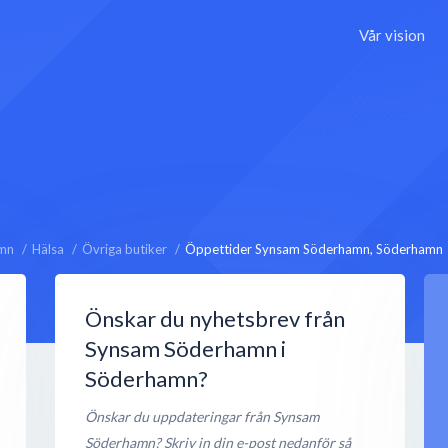
Vår vision
mn
Hälsa
Övriga butiker
Öppettider Synsam Söderhamn, Söderhamn
Önskar du nyhetsbrev från
Synsam Söderhamn i
Söderhamn?
Önskar du uppdateringar från Synsam
Söderhamn? Skriv in din e-post nedanför så