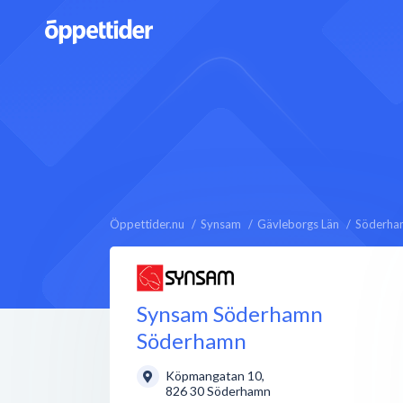
Öppettider.nu
Synsam
Gävleborgs Län
Söderha
Synsam Söderhamn
Söderhamn
Köpmangatan 10
,
826 30
Söderhamn