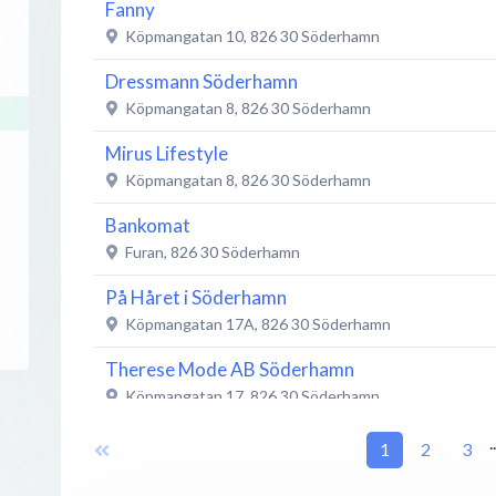
Fanny
Köpmangatan 10
,
826 30
Söderhamn
Dressmann Söderhamn
Köpmangatan 8
,
826 30
Söderhamn
Mirus Lifestyle
Köpmangatan 8
,
826 30
Söderhamn
Bankomat
Furan
,
826 30
Söderhamn
På Håret i Söderhamn
Köpmangatan 17A
,
826 30
Söderhamn
Therese Mode AB Söderhamn
Köpmangatan 17
,
826 30
Söderhamn
Balconetten
.
1
2
3
Köpmangatan 19
,
826 30
Söderhamn