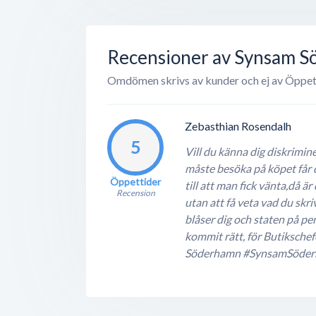
Recensioner av Synsam 
Omdömen skrivs av kunder och ej av Öppet
Zebasthian Rosendalh
5
Vill du känna dig diskrimi
måste besöka på köpet får 
Öppettider
till att man fick vänta,då 
Recension
utan att få veta vad du skri
blåser dig och staten på peng
kommit rätt, för Butikschef
Söderhamn #SynsamSöder