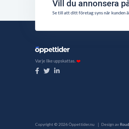
Vill du annonsera p
Se till att ditt företag syns när kunde
Varje like uppskattas.
❤️
Copyright ©
2026
Öppettider.nu
Design av
Roud