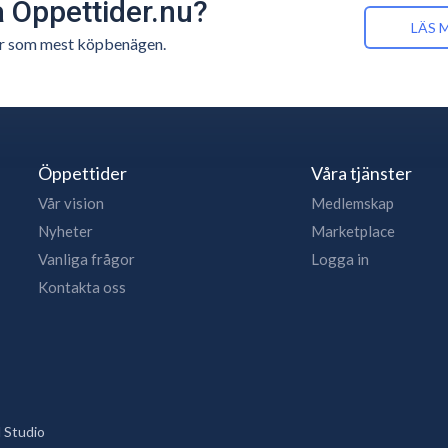
å Öppettider.nu?
LÄS 
n är som mest köpbenägen.
Öppettider
Våra tjänster
Vår vision
Medlemskap
Nyheter
Marketplace
Vanliga frågor
Logga in
Kontakta oss
 Studio