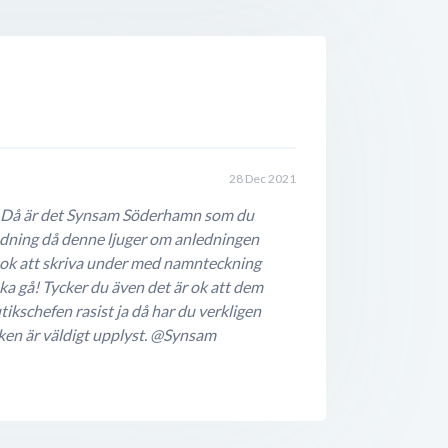
28 Dec 2021
al Då är det Synsam Söderhamn som du
ledning då denne ljuger om anledningen
lt ok att skriva under med namnteckning
 ska gå! Tycker du även det är ok att dem
utikschefen rasist ja då har du verkligen
iken är väldigt upplyst. @Synsam