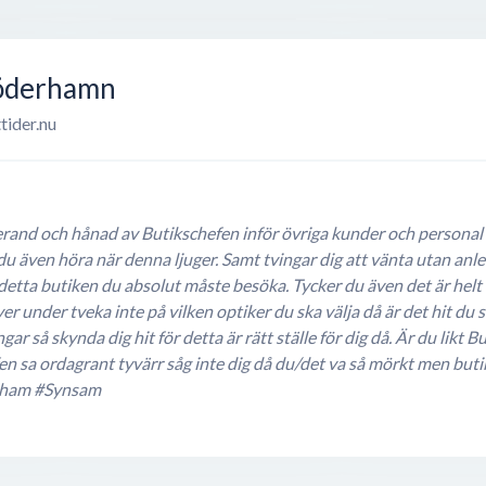
Söderhamn
tider.nu
nerand och hånad av Butikschefen inför övriga kunder och person
du även höra när denna ljuger. Samt tvingar dig att vänta utan an
är detta butiken du absolut måste besöka. Tycker du även det är he
ver under tveka inte på vilken optiker du ska välja då är det hit du
ar så skynda dig hit för detta är rätt ställe för dig då. Är du likt B
en sa ordagrant tyvärr såg inte dig då du/det va så mörkt men but
ham #Synsam