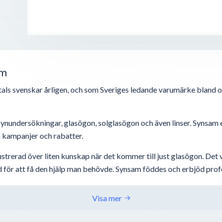
am
ntals svenskar årligen, och som Sveriges ledande varumärke bland op
ynundersökningar, glasögon, solglasögon och även linser. Synsam
a kampanjer och rabatter.
rustrerad över liten kunskap när det kommer till just glasögon. De
för att få den hjälp man behövde. Synsam föddes och erbjöd professi
Visa mer