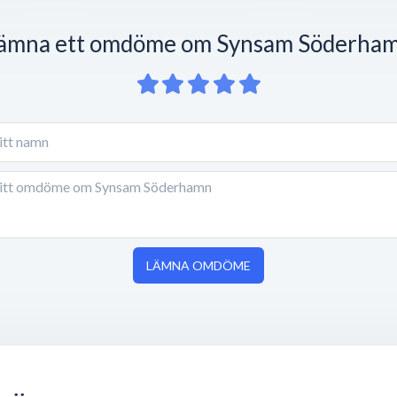
ämna ett omdöme om Synsam Söderha
LÄMNA OMDÖME