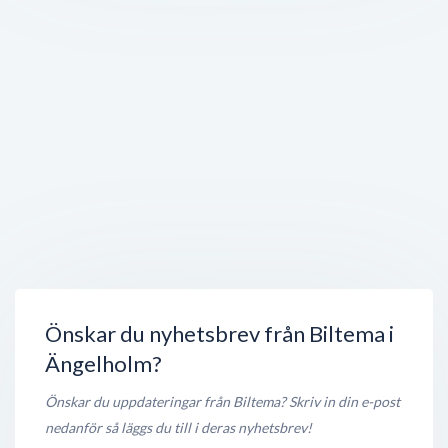
Öppet nu
300 meter
Nordsjö Idé & Design Ängelholm
Transportgatan 8
,
262 71
Ängelholm
Stängt nu
350 meter
TANKA
Transportgatan 11
,
262 71
Ängelholm
Öppet nu
350 meter
Bil-Månsson i Ängelholm (fd Skånebil)
Transportgatan 11
,
262 71
Ängelholm
Stängt nu
350 meter
Önskar du nyhetsbrev från Biltema i
Ängelholm?
Önskar du uppdateringar från Biltema? Skriv in din e-post
nedanför så läggs du till i deras nyhetsbrev!