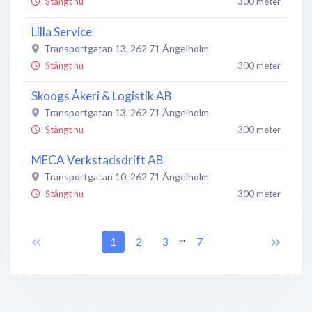
Stängt nu
300 meter
Lilla Service
Transportgatan 13
,
262 71
Ängelholm
Stängt nu
300 meter
Skoogs Åkeri & Logistik AB
Transportgatan 13
,
262 71
Ängelholm
Stängt nu
300 meter
MECA Verkstadsdrift AB
Transportgatan 10
,
262 71
Ängelholm
Stängt nu
300 meter
OKQ8 Kungsgårdsl (Tanka)
...
Kungsgårdsleden
1
,
262 71
2
Ängelholm
3
7
Öppet nu
300 meter
Finnvedens Lastvagnar AB
Transportgatan 11
,
262 71
Ängelholm