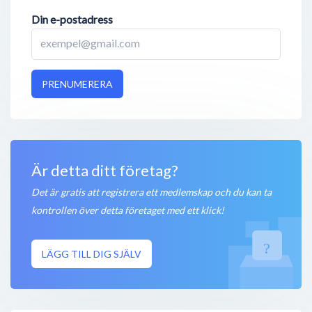
Din e-postadress
PRENUMERERA
Är detta ditt företag?
Det är gratis att registrera ett medlemskap och du kan ta
kontrollen över detta företaget med ett klick!
LÄGG TILL DIG SJÄLV