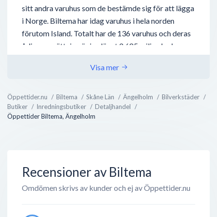
sitt andra varuhus som de bestämde sig för att lägga
i Norge. Biltema har idag varuhus i hela norden
förutom Island. Totalt har de 136 varuhus och deras
årliga omsättning är i nuläget 2,685 miljarder kronor.
Affärsidén bakom Biltema var från början att sänka
Visa mer
priset på bildelar. Sten insåg att om han beställde
reservdelarna direkt från tillverkaren kunde han
Öppettider.nu
Biltema
Skåne Län
Ängelholm
Bilverkstäder
sänka priset på delarna rejält. Detta gjorde butiken
Butiker
Inredningsbutiker
Detaljhandel
mycket populär och det var därför de kunde byta
Öppettider Biltema, Ängelholm
lokaler efter bara några år. Biltemas n...
Recensioner av Biltema
Omdömen skrivs av kunder och ej av Öppettider.nu