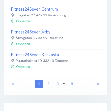
Fitness24Seven Centrum
Edsgatan 27
,
462 33
Vänersborg
Öppet nu
Fitness24Seven Årby
Årbygatan 3
,
633 45
Eskilstuna
Öppet nu
Fitness24Seven Keskusta
Puutarhakatu 10
,
332 10
Tampere
Öppet nu
Fitness24Seven Centrum
...
Köpmangatan 10
1
,
572 30
2
Oskarshamn
3
18
Öppet nu
Fitness24Seven Centrum
Lennart Kvarnströms Plats 8C
,
435 30
Mölnlycke