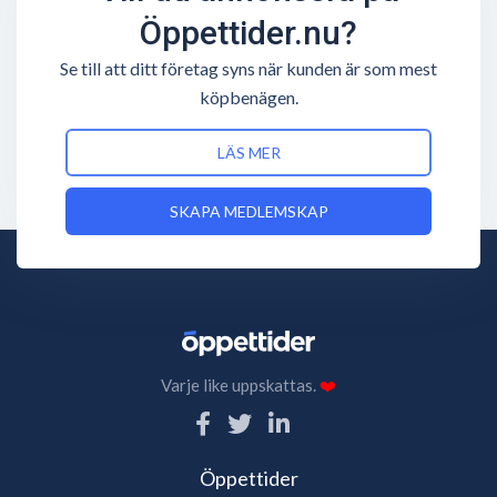
Öppettider.nu?
snabbast växande gymkedja. I dagsläget finns över
150 anläggningar i 4 länder.
Se till att ditt företag syns när kunden är som mest
köpbenägen.
LÄS MER
SKAPA MEDLEMSKAP
Varje like uppskattas.
❤️
Öppettider