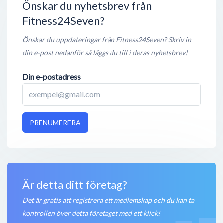
Öppet nu
Önskar du nyhetsbrev från
Fitness24Seven?
Fitness24Seven Rörsjöstaden
Henrik Smithsgatan 15A
,
211 56
Malmö
Önskar du uppdateringar från Fitness24Seven? Skriv in
Öppet nu
din e-post nedanför så läggs du till i deras nyhetsbrev!
Fitness24Seven Helsinki Lassila
Din e-postadress
Hopeatie 2
,
004 40
Helsingfors
Öppet nu
Fitness24Seven Huvudsta
PRENUMERERA
Storgatan 70
,
171 52
Solna
Öppet nu
Är detta ditt företag?
Det är gratis att registrera ett medlemskap och du kan ta
kontrollen över detta företaget med ett klick!