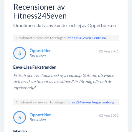
faktor som får Fitness 24 Seven att stå ut bland
Recensioner av
konkurrenterna: deras öppettider. Fitness 24 Seven
Fitness24Seven
har öppet 24 timar om dygnet, 7 dagar i veckan,
Omdömen skrivs av kunder och ej av Öppettider.nu
vilket ger dig som nattuggla möjligheten att utöva
önskad fysisk aktivitet när det passar dig, trots att
Omdömet skrevs om företaget
Fitness24Seven Centrum
det är långt in på de sena timmarna.
Öppettider
02 Aug 2021
5
Enligt öppettider.nu:s användare visar det sig att
Recension
majoriteten av gym och träningsanläggningar är
Eeva-Liisa Falkstranden
mansdominerade. Som kvinna kan denna statistik
Fräsch och ren lokal med nya redskap.Gott om utrymme
vara den avskräckande faktorn i valet om köp av
och bred sortiment av maskiner.3.år för mig här och är
medlemskap eller inte. Fitness 24 Seven har löst
mycket nöjd.
detta genom att erbjuda avskilda avdelningar (så
kallade tjejgym), där endast individer av kvinnligt
Omdömet skrevs om företaget
Fitness24Seven Augustenborg
kön kan inträda.
Öppettider
03 Aug 2022
5
Recension
På Fitness 24 Seven:s plus-gym erbjuds det, förutom
styrke- samt konditionsträning, även gruppträning.
Maryan