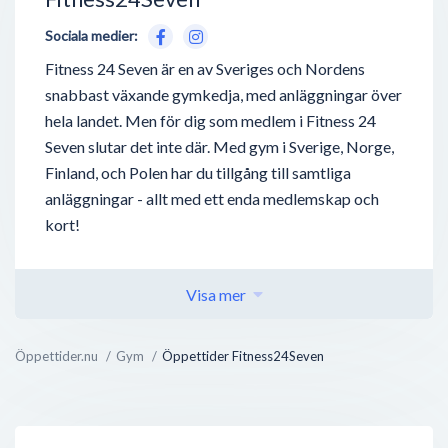
Sociala medier:
Fitness 24 Seven är en av Sveriges och Nordens
snabbast växande gymkedja, med anläggningar över
hela landet. Men för dig som medlem i Fitness 24
Seven slutar det inte där. Med gym i Sverige, Norge,
Finland, och Polen har du tillgång till samtliga
anläggningar - allt med ett enda medlemskap och
kort!
Fitness 24 Seven erbjuder medlemskap till deras
träningsanläggningar för ett av marknadens lägsta
Visa mer
priser. Är du student eller pensionär går priserna för
ett medlemskap på Fitness 24 Seven så lågt som 169
Öppettider.nu
Gym
Öppettider Fitness24Seven
kronor i månaden, och i annat fall kostar ett
medlemskap strax under 200 kronor i månaden.
Utöver gymkedjans låga priser är det en annan