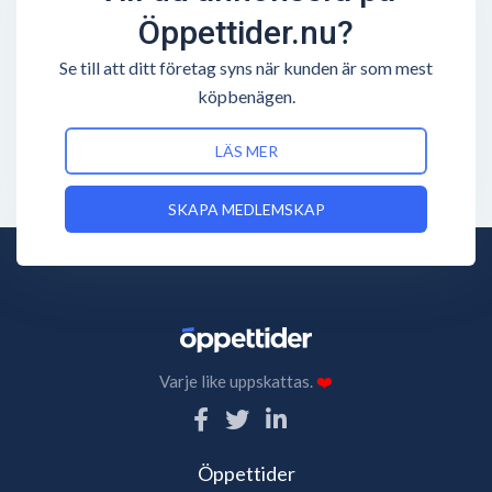
mellan bemannat och obemannat. När personal inte
Öppettider.nu?
finns på plats hänvisas man till företagets kundtjänst
Se till att ditt företag syns när kunden är som mest
som brukar ger dem svar på alla sortens funderingar.
köpbenägen.
Vare sig man har medlemskap hos Nordic Wellness
eller inte.
LÄS MER
Nordic Wellness har under åren provat olika
öppettider, men har kommit fram till att 05-23
SKAPA MEDLEMSKAP
lockar fler medlemmar. Omsättningen för
gymkedjan går åt rätt håll och de börjar konkurrera
med andra friskvårdsbolag så som Sats, Friskis och
Svettis samt Fitness24Seven.
Varje like uppskattas.
❤️
Öppettider