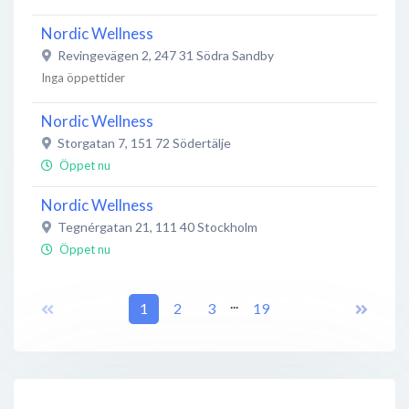
Nordic Wellness
Revingevägen 2
,
247 31
Södra Sandby
Inga öppettider
Nordic Wellness
Storgatan 7
,
151 72
Södertälje
Öppet nu
Nordic Wellness
Tegnérgatan 21
,
111 40
Stockholm
Öppet nu
Nordic Wellness Lomma
...
1
2
3
19
Järngatan 28
,
234 35
Lomma
Öppet nu
Nordic Wellness Lysekil
Kungsgatan 51
,
453 33
Lysekil