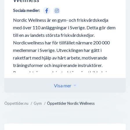
Sociala medier:
Nordic Wellness är en gym- och friskvårdskedja
med över 110 anläggningar i Sverige. Detta gör dem
till en av landets största friskvårdskedjor.
Nordicwellness har för tillfället närmare 200 000
medlemmar i Sverige. Utvecklingen har gått i
raketfart med hjälp av hårt arbete, motiverande
träningsformer och inspirerande instruktörer.
Personal, tränare och instruktörer är utbildade inom
sitt ämne och mycket serviceminded. Detta syns i
Visa mer
gymmets förmåga att förnya sig och forma sitt
utbud efter de nyaste träningstrenderna samt efter
sina medlemmars önskemål. Idag finns Nordic
Öppettider.nu
Gym
Öppettider Nordic Wellness
Wellnes anläggningar i ett flertal orter i Sverige. De
har ca 140 klubbar i landet. Alla anläggningar var
utformade efter konceptet som gymkedjan än idag