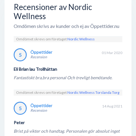
lever efter - att bygga en tränings- och
Recensioner av Nordic
friskvårdsverksamhet som är öppen och håller
Wellness
öppet för alla.
Omdömen skrivs av kunder och ej av Öppettider.nu
På Nordic Wellness anläggningar hittar du både
gymutrustning, solarium, relaxavdelning, dietister
Omdömet skrevs om företaget
Nordic Wellness
och personliga tränare. Gymkedjan erbjuder även
Öppettider
01 Mar 2020
5
barnpassning, vilket gör att de passar till många
Recension
människor och livssituationer. Träning är hos Nordic
Eli Brian lau Trollhättan
Wellness lättillgängligt, bl.a. på det sättet att man
Fantastiskt bra,bra personal Och trevligt bemötande.
där kan träna på morgon, eftermiddag och under
lunchtid. Kedjan erbjuder också ett stort utbud av
Omdömet skrevs om företaget
Nordic Wellness Torslanda Torg
träningsformer. Nästan alla Nordic-Wellnes-
klubbar erbjuder både kondition, gym, gruppträning
Öppettider
14 Aug 2021
5
och PT-träning. På många Nordic-Wellness-
Recension
anläggningar kan du bränna av ett pass av fartfylld
Peter
dans, avkopplande yoga eller spännande
Brist på vikter och handtag. Personalen gör absolut inget
cirkelträning.