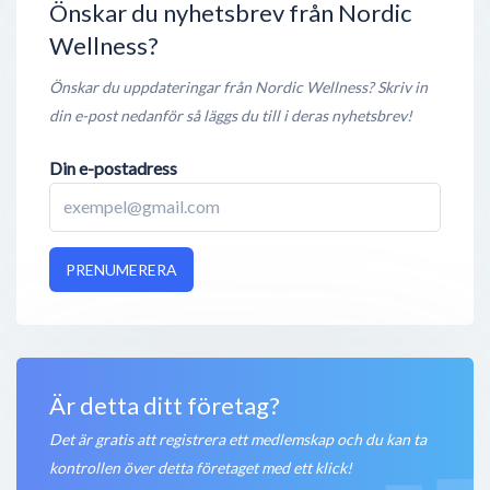
Önskar du nyhetsbrev från Nordic
Öppet nu
Wellness?
Nordic Wellness
Storemyrsvägen 5
,
457 31
Tanumshede
Önskar du uppdateringar från Nordic Wellness? Skriv in
Öppet nu
din e-post nedanför så läggs du till i deras nyhetsbrev!
Nordic Wellness
Din e-postadress
Pentavägen 1
,
187 30
Täby
Öppet nu
Nordic Wellness
PRENUMERERA
Kungsgatan 33
,
441 31
Alingsås
Öppet nu
Är detta ditt företag?
Det är gratis att registrera ett medlemskap och du kan ta
kontrollen över detta företaget med ett klick!