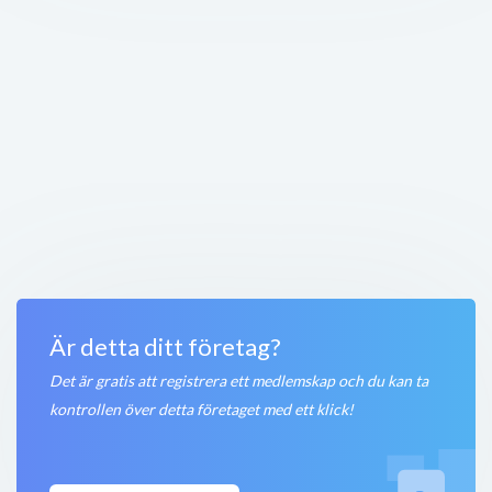
Hälsoprofilen
Köpmangatan 11
,
284 31
Perstorp
Öppet nu
250 meter
Röda Korset Perstorp
Köpmangatan 4E
,
284 31
Perstorp
Stängt nu
250 meter
Swed mode
Köpmangatan 4F
,
284 31
Perstorp
Stängt nu
250 meter
Är detta ditt företag?
Det är gratis att registrera ett medlemskap och du kan ta
kontrollen över detta företaget med ett klick!