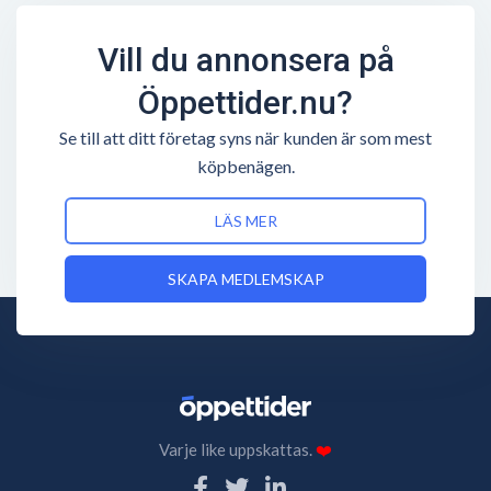
Vill du annonsera på
Öppettider.nu?
Se till att ditt företag syns när kunden är som mest
köpbenägen.
LÄS MER
SKAPA MEDLEMSKAP
Varje like uppskattas.
❤️