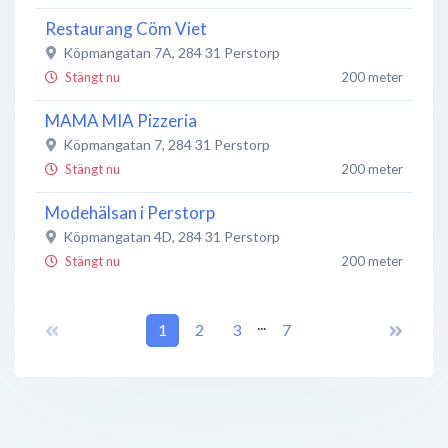
Restaurang Cöm Viet
Köpmangatan 7A
,
284 31
Perstorp
Stängt nu
200 meter
MAMA MIA Pizzeria
Köpmangatan 7
,
284 31
Perstorp
Stängt nu
200 meter
Modehälsan i Perstorp
Köpmangatan 4D
,
284 31
Perstorp
Stängt nu
200 meter
Salong Diala
...
Järnvägsgatan 29C
1
,
284 31
2
3
Perstorp
7
Stängt nu
200 meter
Jäsik Wear Co.
Köpmangatan 4F
,
284 31
Perstorp
Stängt nu
250 meter