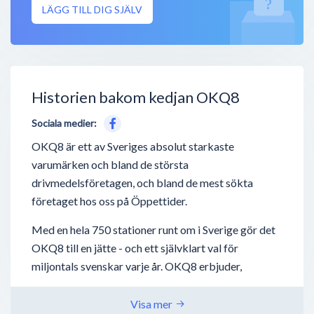
LÄGG TILL DIG SJÄLV
Historien bakom kedjan OKQ8
Sociala medier:
OKQ8 är ett av Sveriges absolut starkaste
varumärken och bland de största
drivmedelsföretagen, och bland de mest sökta
företaget hos oss på Öppettider.
Med en hela 750 stationer runt om i Sverige gör det
OKQ8 till en jätte - och ett självklart val för
miljontals svenskar varje år. OKQ8 erbjuder,
förutom drivmedel så som bensin, diesel,
laddstationer för elbilar - även biltvätt, tvätta-själv
Visa mer