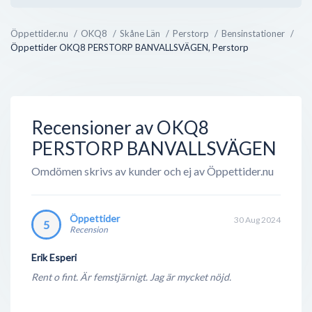
hallar, biluthyrning och även deras nyaste utbud;
bilverkstäder.
Öppettider.nu
OKQ8
Skåne Län
Perstorp
Bensinstationer
Öppettider OKQ8 PERSTORP BANVALLSVÄGEN, Perstorp
OKQ8 bedriver även direktförsäljning mot företag
inom jordbruk, transportindustri, sjöfart och
verkstäder - något som ej är supertydligt utåt, men
ändå en väldigt lönsam verksamhet. Med deras
Recensioner av OKQ8
gedigen erfarenhet inom ford...
PERSTORP BANVALLSVÄGEN
Omdömen skrivs av kunder och ej av Öppettider.nu
Öppettider
30 Aug 2024
5
Recension
Erik Esperi
Rent o fint. Är femstjärnigt. Jag är mycket nöjd.