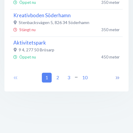
Öppet nu
350 meter
Kreativboden Söderhamn
Stenbacksvägen 5
,
826 34
Söderhamn
Stängt nu
350 meter
Aktivitetspark
9 4
,
277 50
Brösarp
Öppet nu
450 meter
Beauty ByLi
...
Norralagatan 18C
1
,
826 37
2
Söderhamn
3
10
Stängt nu
450 meter
Tempo Söderhamn Norralagatan
Norralagatan 18
,
826 37
Söderhamn
Öppet nu
450 meter
Söderhamn Nära AB
Stabbläggaregatan 11
,
826 37
Söderhamn