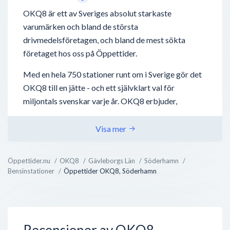
OKQ8 är ett av Sveriges absolut starkaste
varumärken och bland de största
drivmedelsföretagen, och bland de mest sökta
företaget hos oss på Öppettider.
Med en hela 750 stationer runt om i Sverige gör det
OKQ8 till en jätte - och ett självklart val för
miljontals svenskar varje år. OKQ8 erbjuder,
förutom drivmedel så som bensin, diesel,
laddstationer för elbilar - även biltvätt, tvätta-själv
Visa mer
hallar, biluthyrning och även deras nyaste utbud;
bilverkstäder.
Öppettider.nu
OKQ8
Gävleborgs Län
Söderhamn
Bensinstationer
Öppettider OKQ8, Söderhamn
OKQ8 bedriver även direktförsäljning mot företag
inom jordbruk, transportindustri, sjöfart och
verkstäder - något som ej är supertydligt utåt, men
ändå en väldigt lönsam verksamhet. Med deras
Recensioner av OKQ8
gedigen erfarenhet inom ford...