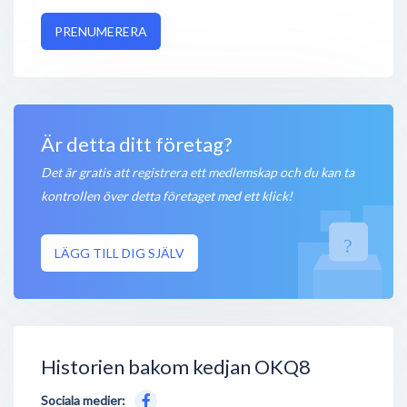
PRENUMERERA
Är detta ditt företag?
Det är gratis att registrera ett medlemskap och du kan ta
kontrollen över detta företaget med ett klick!
LÄGG TILL DIG SJÄLV
Historien bakom kedjan OKQ8
Sociala medier: