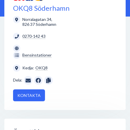
OKQ8 Söderhamn
Norralagatan 34
,
826 37
Söderhamn
0270-142 43
Bensinstationer
Kedja:
OKQ8
Dela:
KONTAKTA