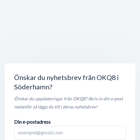
Öppet nu
500 meter
Strandvallen
9 9
,
277 50
Brösarp
Öppet nu
500 meter
Jin Thai
Norrtullsgatan 36
,
826 31
Söderhamn
Stängt nu
500 meter
Önskar du nyhetsbrev från OKQ8 i
Söderhamn?
Önskar du uppdateringar från OKQ8? Skriv in din e-post
nedanför så läggs du till i deras nyhetsbrev!
Din e-postadress